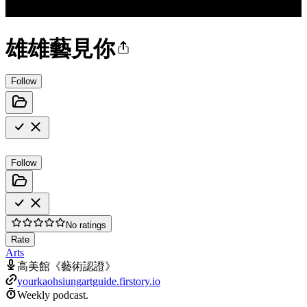
雄雄藝見你
Follow
Follow
No ratings
Rate
Arts
高美館《藝術認證》
yourkaohsiungartguide.firstory.io
Weekly podcast.