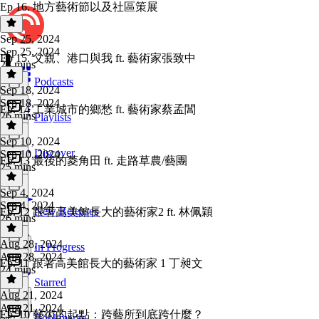
Ep 16. 地方藝術節以及社區策展
Sep 25, 2024
Sep 25, 2024
Ep 15. 父親、港口與我 ft. 藝術家張致中
28 mins
Podcasts
Sep 18, 2024
Sep 18, 2024
Ep. 14 工業城市的鄉愁 ft. 藝術家蔡孟閶
26 mins
Playlists
Sep 10, 2024
Discover
Sep 10, 2024
Ep. 13 最後的菱角田 ft. 走路草農/藝團
25 mins
Sep 4, 2024
Sep 4, 2024
New Releases
Ep. 12 跟著高美館長大的藝術家2 ft. 林佩穎
26 mins
Aug 28, 2024
In Progress
Aug 28, 2024
Ep. 11 跟著高美館長大的藝術家 1 丁昶文
24 mins
Starred
Aug 21, 2024
Aug 21, 2024
Ep. 10 藝術的起點：跨藝所到底跨什麼？
Bookmarks