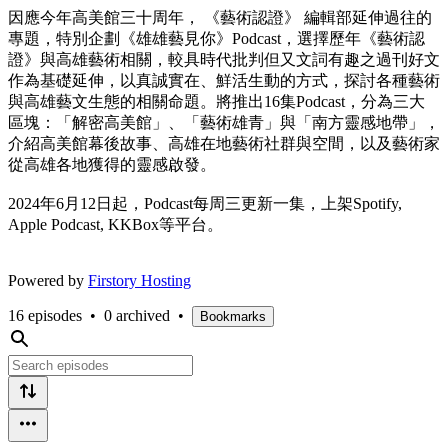
因應今年高美館三十周年， 《藝術認證》 編輯部延伸過往的
專題，特別企劃《雄雄藝見你》Podcast，選擇歷年《藝術認
證》與高雄藝術相關，較具時代批判但又文詞有趣之過刊好文
作為基礎延伸，以真誠實在、鮮活生動的方式，探討各種藝術
與高雄藝文生態的相關命題。將推出16集Podcast，分為三大
區塊：「解密高美館」、「藝術雄青」與「南方靈感地帶」，
介紹高美館幕後故事、高雄在地藝術社群與空間，以及藝術家
從高雄各地獲得的靈感啟發。
2024年6月12日起，Podcast每周三更新一集，上架Spotify,
Apple Podcast, KKBox等平台。
Powered by
Firstory Hosting
16 episodes
•
0 archived
•
Bookmarks