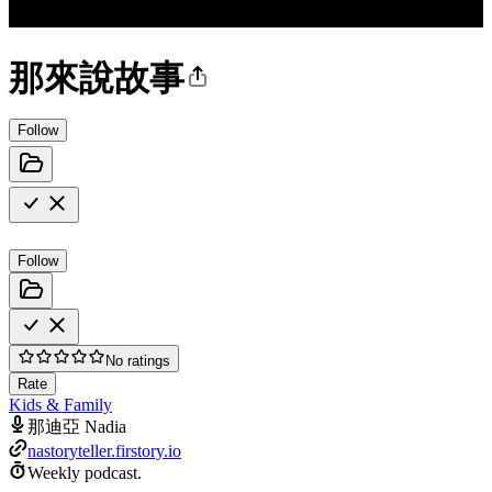
那來說故事
Follow
Follow
No ratings
Rate
Kids & Family
那迪亞 Nadia
nastoryteller.firstory.io
Weekly podcast.