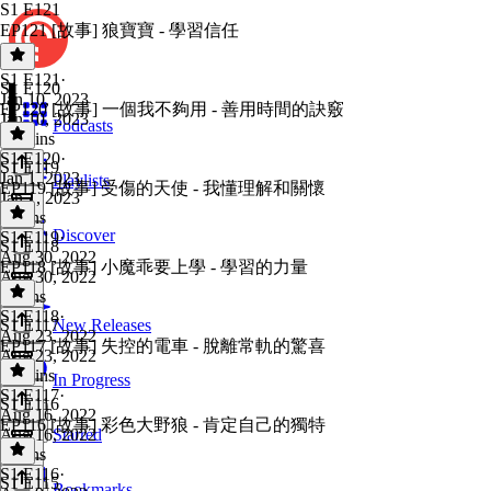
S1 E121
EP121 [故事] 狼寶寶 - 學習信任
S1 E121
·
S1 E120
Jan 10, 2023
EP120 [故事] 一個我不夠用 - 善用時間的訣竅
Jan 10, 2023
Podcasts
12 mins
S1 E120
·
S1 E119
Jan 1, 2023
Playlists
EP119 [故事] 受傷的天使 - 我懂理解和關懷
Jan 1, 2023
9 mins
Discover
S1 E119
·
S1 E118
Aug 30, 2022
EP118 [故事] 小魔乖要上學 - 學習的力量
Aug 30, 2022
5 mins
S1 E118
·
S1 E117
New Releases
Aug 23, 2022
EP117 [故事] 失控的電車 - 脫離常軌的驚喜
Aug 23, 2022
13 mins
In Progress
S1 E117
·
S1 E116
Aug 16, 2022
EP116 [故事] 彩色大野狼 - 肯定自己的獨特
Aug 16, 2022
Starred
7 mins
S1 E116
·
S1 E115
Bookmarks