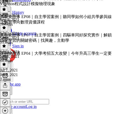
19 mins
VPython程式設計模擬物理現象
History
Sep 1, 2021
真善美故事 EP08｜自主學習案例｜聽同學如何小組共學參與線
Sep 1, 2021
上解題導向數理資優課程
28 mins
Create account
Sep 1, 2021
真善美故事 EP07｜自主學習案例｜四驅車同好探究實作｜解鎖
Sep 1, 2021
自主學習的關鍵密碼｜找興趣，主動學
25 mins
Sign in
Sep 1, 2021
課綱快易通 EP04｜大學考招五大改變｜今年升高三學生一定要
Sep 1, 2021
知道
10 mins
Jul 7, 2021
Jul 7, 2021
7 mins
Get the app
Create account
Log in