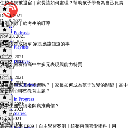
住校違規被退宿｜家長該如何處理？幫助孩子學會為自己負責
Dec 6, 2021
Dec 6, 2021
學測倒數｜給考生的叮嚀
13 mins
Podcasts
Nov 23, 2021
Nov 23, 2021
收到段考成績單 家長應該知道的事
6 mins
Playlists
Oct 27, 2021
Discover
Oct 27, 2021
大學如何看待高中生多元表現與能力特質
13 mins
Oct 19, 2021
Oct 19, 2021
New Releases
家長參與也需要學習嗎？｜家長如何成為孩子改變的關鍵｜高中
11 mins
家長關心哪些教育主題？
In Progress
Oct 11, 2021
高中生如何請老師寫推薦信？
Oct 11, 2021
Starred
13 mins
Oct 6, 2021
Oct 6, 2021
真善美故事 EP09｜自主學習案例｜統整兩個喜愛學科｜用
Bookmarks