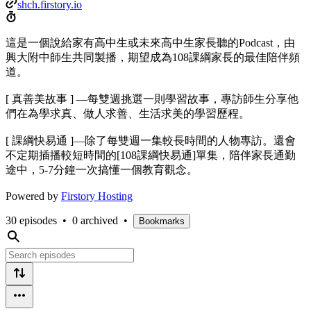
shch.firstory.io
這是一個說給家有高中生或未來高中生家長聽的Podcast，由
興大附中師生共同製播，期望成為108課綱家長的最佳陪伴頻
道。
[ 真善美故事 ] —每雙週挑選一則學習故事，專訪師生分享他
們在為學求真、做人求善、生活求美的學習歷程。
[ 課綱快易通 ]—除了每雙週一集較長時間的人物專訪。還會
不定期插播較短時間的[108課綱快易通]單集，陪伴家長通勤
途中，5-7分鐘一次搞懂一個教育觀念。
Powered by
Firstory Hosting
30 episodes
•
0 archived
•
Bookmarks