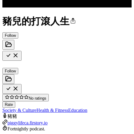
豬兒的打滾人生
Follow
Follow
No ratings
Rate
Society & Culture
Health & Fitness
Education
豬豬
piggylifeca.firstory.io
Fortnightly podcast.