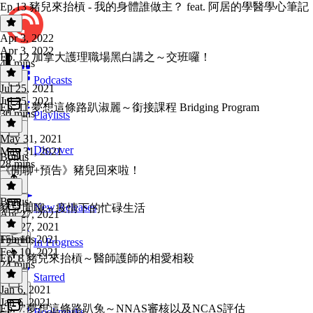
Ep.13 豬兒來抬槓 - 我的身體誰做主？ feat. 阿居的學醫學心筆記
Apr 3, 2022
Apr 3, 2022
Ep. 12 加拿大護理職場黑白講之～交班囉！
48 mins
Podcasts
Jul 25, 2021
Jul 25, 2021
Ep. 11 夢想這條路趴淑麗～銜接課程 Bridging Program
30 mins
Playlists
May 31, 2021
Discover
May 31, 2021
Bonus
28 mins
《閒聊+預告》豬兒回來啦！
Bonus
·
New Releases
豬兒閒聊～疫情下的忙碌生活
Apr 27, 2021
Apr 27, 2021
15 mins
Feb 10, 2021
In Progress
Feb 10, 2021
Ep. 8 豬兒來抬槓～醫師護師的相愛相殺
24 mins
Starred
Jan 6, 2021
Jan 6, 2021
Ep. 7 夢想這條路趴兔～NNAS審核以及NCAS評估
Bookmarks