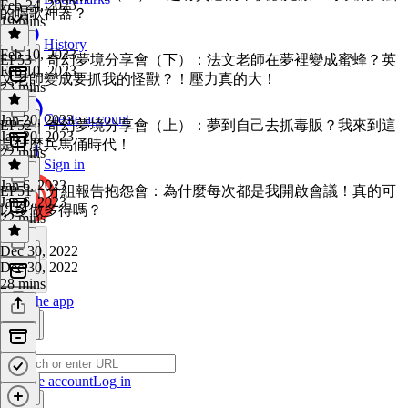
Feb 24, 2023
的唱歌神器？
19 mins
History
Feb 10, 2023
EP53｜奇幻夢境分享會（下）：法文老師在夢裡變成蜜蜂？英
Feb 10, 2023
文老師變成要抓我的怪獸？！壓力真的大！
23 mins
Create account
Jan 20, 2023
EP52｜奇幻夢境分享會（上）：夢到自己去抓毒販？我來到這
Jan 20, 2023
是什麼兵馬俑時代！
22 mins
Sign in
Jan 6, 2023
EP51｜分組報告抱怨會：為什麼每次都是我開啟會議！真的可
Jan 6, 2023
以多做多得嗎？
22 mins
Dec 30, 2022
Dec 30, 2022
28 mins
Get the app
Create account
Log in