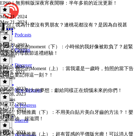
EP60｜無剪輯版深夜宵夜閒聊：半年多前的近況更新！
May 21, 2024
May 21, 2024
EP59｜我為什麼沒有男朋友？連桃花都沒有？是因為自視甚
55 mins
高？！
Podcasts
May 19, 2023
EP58｜難忘的moment（下）：小時候的我好像被欺負了？超緊
Playlists
May 19, 2023
張刺激的母親節送禮經驗！
24 mins
Discover
May 5, 2023
EP57｜難忘的Moment（上）：當我還是一歲時，拍照的當下告
May 5, 2023
訴自己要記得這一刻？！
26 mins
Apr 28, 2023
New Releases
EP56｜從小到大的夢想：獻給同樣正在煩惱未來的你們！
Apr 28, 2023
19 mins
Mar 17, 2023
In Progress
Mar 17, 2023
EP55｜ 好物推薦（下）：不用美白貼片美白牙齒的方法？！嬰
31 mins
兒油超油、超滋潤！
Starred
Feb 24, 2023
EP54｜ 好物推薦（上）：超有質感的平價版光療！可以消人聲
Bookmarks