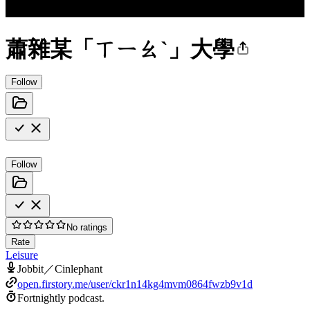
蕭雜某「ㄒㄧㄠˋ」大學
Follow
Follow
No ratings
Rate
Leisure
Jobbit／Cinlephant
open.firstory.me/user/ckr1n14kg4mvm0864fwzb9v1d
Fortnightly podcast.