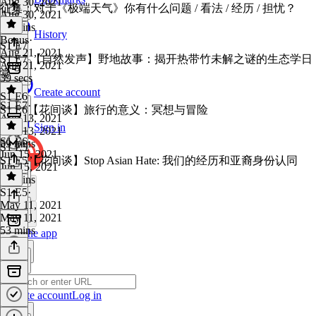
Aug 30, 2021
征集：对于《极端天气》你有什么问题 / 看法 / 经历 / 担忧？
Aug 30, 2021
48 mins
History
Bonus
·
S1 E7
Aug 21, 2021
S1 E7 【自然发声】野地故事：揭开热带竹未解之谜的生态学日
Aug 21, 2021
常
39 secs
Create account
S1 E6
S1 E7
·
S1 E6【花间谈】旅行的意义：冥想与冒险
Aug 13, 2021
Sign in
Aug 13, 2021
S1 E6
·
59 mins
S1 E5
Jun 15, 2021
S1 E5【花间谈】Stop Asian Hate: 我们的经历和亚裔身份认同
Jun 15, 2021
33 mins
S1 E5
·
May 11, 2021
May 11, 2021
53 mins
Get the app
Create account
Log in