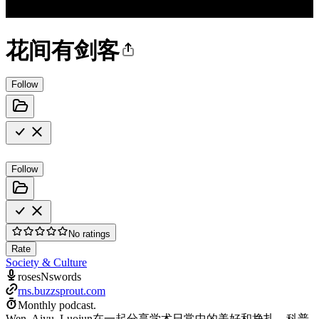
花间有剑客
Follow
Follow
No ratings
Rate
Society & Culture
rosesNswords
rns.buzzsprout.com
Monthly podcast.
Wen, Aiyu, Luojun在一起分享学术日常中的美好和挣扎，科普