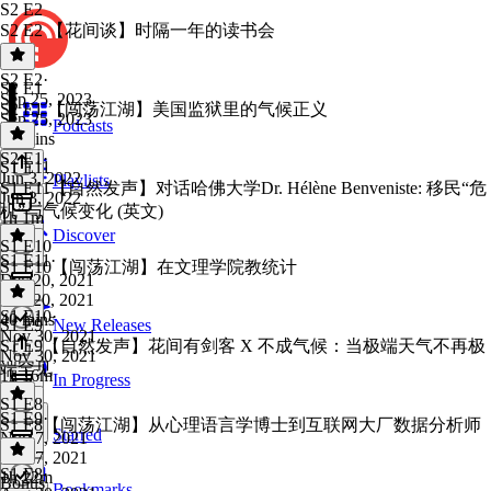
S2 E2
S2 E2 【花间谈】时隔一年的读书会
S2 E2
·
S2 E1
Sep 25, 2023
S2 E1 【闯荡江湖】美国监狱里的气候正义
Sep 25, 2023
Podcasts
45 mins
S2 E1
·
S1 E11
Jun 3, 2022
Playlists
S1 E11【自然发声】对话哈佛大学Dr. Hélène Benveniste: 移民“危
Jun 3, 2022
机”与气候变化 (英文)
1h 1m
Discover
S1 E10
S1 E11
·
S1 E10【闯荡江湖】在文理学院教统计
Dec 20, 2021
Dec 20, 2021
S1 E10
·
40 mins
S1 E9
New Releases
Nov 30, 2021
S1 E9【自然发声】花间有剑客 X 不成气候：当极端天气不再极
Nov 30, 2021
端罕见
1h 16m
In Progress
S1 E8
S1 E9
·
S1 E8【闯荡江湖】从心理语言学博士到互联网大厂数据分析师
Starred
Nov 7, 2021
Nov 7, 2021
S1 E8
·
1h 22m
Bonus
Bookmarks