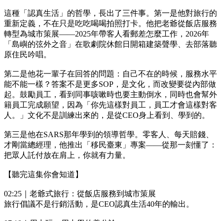
這種「認真生活」的哲學，長出了三件事。第一是他對旅行的
重新定義，不在只是吃吃喝喝拍照打卡。他把老爺從飯店服務
轉型為城市策展——2025年帶客人看郵差怎麼工作，2026年
「島嶼的弦外之音」在歌劇院休館日開箱建築聲學、去部落聽
原住民吟唱。
第二是他花一輩子在回答的問題：自己不在的時候，服務水平
能不能一樣？答案不是更多SOP，是文化，而改變要從內部做
起。鼓勵員工，看到同事咳嗽時也要主動倒水，同時也會幫外
籍員工完成願望，因為「你先這樣對員工，員工才會這樣對客
人。」文化不是訓練出來的，是從CEO身上看到、學到的。
第三是他在SARS那年學到的領導哲學。零客人、每天賠錢、
才剛當總經理，他推出「移民臺東」專案——從那一刻懂了：
把眾人託付放在肩上，你就有力量。
【聽完這集你會知道】
02:25｜老爺式旅行：從飯店服務到城市策展
旅行倡議不是行銷活動，是CEO認真生活40年的輸出。