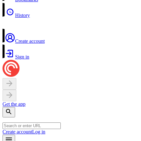
History
Create account
Sign in
Get the app
Create account
Log in