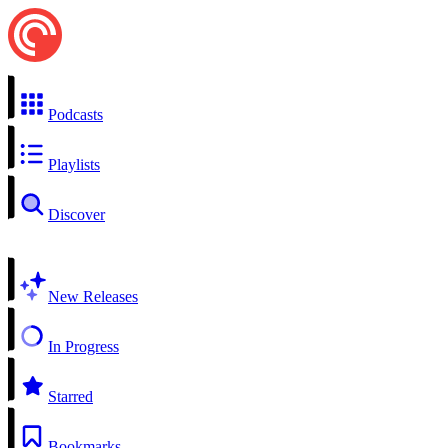
Podcasts
Playlists
Discover
New Releases
In Progress
Starred
Bookmarks