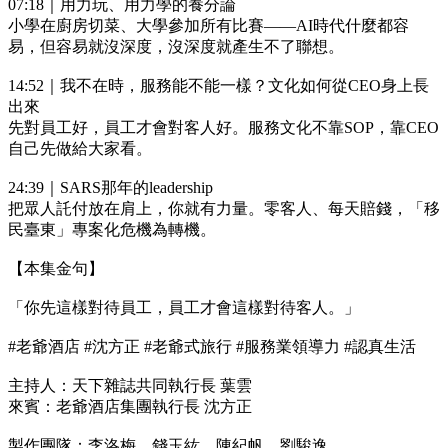
07:18｜用力玩、用力學的養分論
小學在廚房切菜、大學參加所有比賽——AI時代什麼都容
易，但容易就沒深度，沒深度就產生不了聯想。
14:52｜我不在時，服務能不能一樣？文化如何從CEO身上長
出來
先對員工好，員工才會對客人好。服務文化不靠SOP，靠CEO
自己先做給大家看。
24:39｜SARS那年的leadership
把眾人託付放在肩上，你就有力量。零客人、每天賠錢，「移
民臺東」專案化危機為轉機。
【本集金句】
「你先這樣對待員工，員工才會這樣對待客人。」
#老爺酒店 #沈方正 #老爺式旅行 #服務業領導力 #認真生活
主持人：天下雜誌共同執行長 葉雲
來賓：老爺酒店集團執行長 沈方正
製作團隊：李洛梅、錢玉紘、陳紀帆、劉駿逸