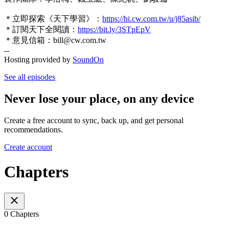
＊立即探索《天下學習》：
https://hi.cw.com.tw/u/j85asib/
＊訂閱天下全閱讀：
https://bit.ly/3STpEpV
＊意見信箱：bill@cw.com.tw
--
Hosting provided by
SoundOn
See all episodes
Never lose your place, on any device
Create a free account to sync, back up, and get personal
recommendations.
Create account
Chapters
0 Chapters