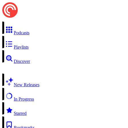
Podcasts
Playlists
Discover
New Releases
In Progress
Starred
Bookmarks