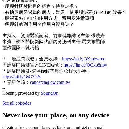
✅這集你會聽到：
- 瘦瘦針研發問世的經過？特別之處？
- 有糖尿病又過重的病人，臨床上使用腸泌素(GLP-1)的效果？
- 腸泌素(GLP-1)的使用方式、費用及注意事項
- 瘦瘦針的副作用？停用會復胖嗎？
主持人：資深醫藥記者、前康健雜誌總主筆 張曉卉
來賓：耕莘醫院新陳代謝內分泌科主任 馬文雅醫師
製作團隊：陳巧怡
＊「癌症問康健」全集收錄：
https://bit.ly/3Kmbwmq
＊癌症問康健官方LINE帳號：
https://lin.ee/QCxb8mw
＊癌症問康健-陪伴你解答癌症旅程大小事：
https://bit.ly/3sC722v
＊意見信箱：
cancerch@cw.com.tw
--
Hosting provided by
SoundOn
See all episodes
Never lose your place, on any device
Create a free account to sync, back up, and get personal