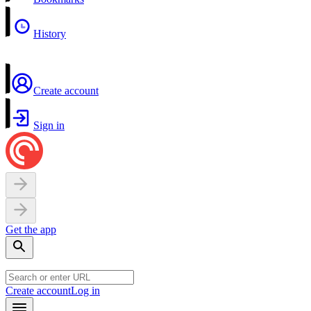
History
Create account
Sign in
Get the app
Create account
Log in