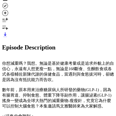
Episode Description
你想減重嗎？我想。無論是基於健康考量或是追求外貌上的自
信心，永遠有人想更瘦一點，無論是168斷食、生酮飲食或各
式各樣輔佐新陳代謝的保健食品，當遇到與食慾拔河時，卻總
是因為沒有抵抗能力而告吹。
數年前，原本用來治療糖尿病人所研發的藥物(GLP-1)，因為
有腸胃道、抑制食慾、體重下降等副作用，讓腸泌素(GLP-1)
搖身一變成為全球大熱門的減重藥物-瘦瘦針，究竟它為什麼
可以控制大腦食慾？本集邀請馬文雅醫師來為大家解惑。