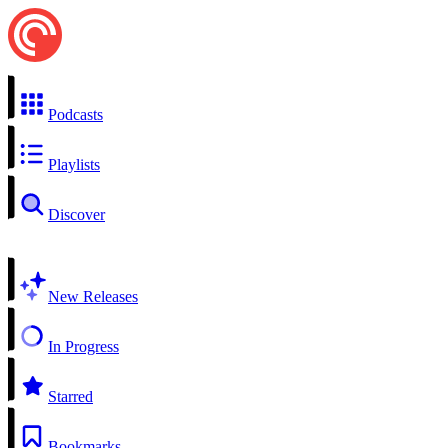
Podcasts
Playlists
Discover
New Releases
In Progress
Starred
Bookmarks