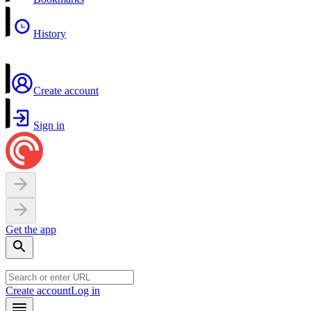
History
Create account
Sign in
Get the app
Create account
Log in