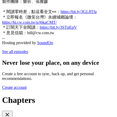
製作團隊：樂祈、張雅媛
＊閱讀零時差，點這看全文👀：
https://bit.ly/3GL8Tfa
＊立即報名《微笑台灣》永續城鄉論壇：
https://hi.cw.com.tw/u/j6kaCMT/
＊訂閱天下全閱讀：
https://bit.ly/3STpEpV
＊意見信箱：bill@cw.com.tw
--
Hosting provided by
SoundOn
See all episodes
Never lose your place, on any device
Create a free account to sync, back up, and get personal
recommendations.
Create account
Chapters