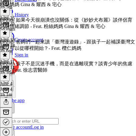
July 1
粉絲媽媽 Gina & 耀西 & 宅心
1h 5m
History
June 25
EP253- 如果今天很崩潰也沒關係：從《妙妙犬布麗》談伴侶育
June 25
兒與情緒調節 - Feat. 粉絲媽媽 Gina & 耀西 & 宅心
54 mins
Create account
June 18
EP252- 爸媽們一起來讀「臺灣漫遊錄」- 跟孩子一起補課臺灣文
June 18
學，可以從哪裡開始？- Feat. 欖仁媽媽
1h 6m
Sign in
June 11
EP251- 孩子不是沉迷手機，而是在逃離現實？談青少年的焦慮
June 11
世代- Feat. 徐志雲醫師
1h 10m
June 4
June 4
1h 1m
Get the app
Create account
Log in