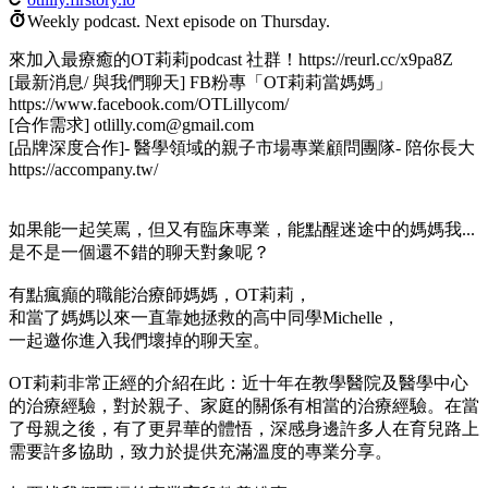
Weekly podcast.
Next episode on
Thursday
.
來加入最療癒的OT莉莉podcast 社群！https://reurl.cc/x9pa8Z
[最新消息/ 與我們聊天] FB粉專「OT莉莉當媽媽」
https://www.facebook.com/OTLillycom/
[合作需求] otlilly.com@gmail.com
[品牌深度合作]- 醫學領域的親子市場專業顧問團隊- 陪你長大
https://accompany.tw/
如果能一起笑罵，但又有臨床專業，能點醒迷途中的媽媽我...
是不是一個還不錯的聊天對象呢？
有點瘋癲的職能治療師媽媽，OT莉莉，
和當了媽媽以來一直靠她拯救的高中同學Michelle，
一起邀你進入我們壞掉的聊天室。
OT莉莉非常正經的介紹在此：近十年在教學醫院及醫學中心
的治療經驗，對於親子、家庭的關係有相當的治療經驗。在當
了母親之後，有了更昇華的體悟，深感身邊許多人在育兒路上
需要許多協助，致力於提供充滿溫度的專業分享。