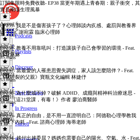
訂閱集限時免費收聽- EP38 當更年期遇上青春期：親子衝突，其
實是兩場生理風暴
August 6
EP259- 我是不是傷害孩子了？心理師談內疚感、處罰與教養界
August 6
線- Feat. 謝宛霖 臨床心理師
41 mins
Podcasts
July 30
EP258- 教養不用靠吼叫：打造讓孩子自己會學習的環境 - Feat.
Playlists
July 30
綠君麻麻
45 mins
Discover
July 23
EP257- 當最愛的人罹患思覺失調症，家人該怎麼陪伴？- Feat.
July 23
《我碎裂的父親》寶瓶文化編輯 林婕伃
53 mins
July 16
New Releases
EP256- 為什麼戒不掉？破解 ADHD、成癮與精神科治療迷思 -
July 16
Feat. 《這21堂課，有毒！》作者 廖泊喬醫師
38 mins
In Progress
July 9
EP255- 真正的自由，是不用一直證明自己：阿德勒心理學教我
July 9
們放下內耗 - Feat. 諮商心理師 海蒂老師
Starred
1 hr
July 1
EP254- 越付出越委屈？媽媽也需要自己的陽光、空氣、水 - Feat.
Bookmarks