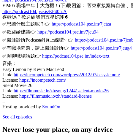
EP405 職場中年十大危機！(下)脫困篇： 舊東家接案轉自僱
https://podcast104.pse.is/EP405-A
喜歡嗎？歡迎給我們五星好評🌟
✅想聽什麼主題呢？👉
https://podcast104.pse.im/7jetza
✅歡迎給建議👉
https://podcast104.pse.im/7jeu94
✅職涯診所Podcast網頁上線囉~ 👉
https://podcast104.pse.im/7je
✅有職場問題，請上職涯診所👉
https://podcast104.pse.im/7jeug4
✅聊聊職場話題👉
https://podcast104.pse.im/index-text
音樂：
Easy Lemon by Kevin MacLeod
Link:
https://incompetech.com/wordpress/2012/07/easy-lemon/
License:
https://incompetech.com/
Silent Movie 26
Link:
https://filmmusic.io/zh/song/12441-silent-movie-26
License:
https://filmmusic.io/zh/standard-license
--
Hosting provided by
SoundOn
See all episodes
Never lose your place, on any device