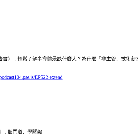
告書》，輕鬆了解半導體最缺什麼人？為什麼「非主管」技術薪
//podcast104.pse.is/EP522-extend
例 ，聽門道、學關鍵