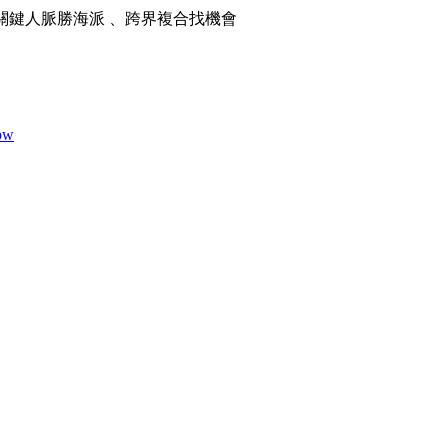
 、關鍵人脈勝海派 、跨界複合找機會
ubw