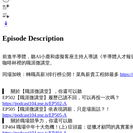
Episode Description
前進半導體，聽AI小鹿和虛擬客座主持人導讀《半導體人才報
咖啡杯裡的職涯微講堂。
同場加映：轉職高薪3排行榜公開！菜鳥薪貴工程師最多
https:
▍ 關於【職涯微講堂】，你還可以聽
EP502【職涯微講堂】履歷已讀不回，可以再投一次嗎？
https://podcast104.pse.is/EP502-A
EP505【職涯微講堂】依表現調薪，只是場面話？！
https://podcast104.pse.is/EP505-A
▍ 關於職場競爭力，你還可以聽
EP404 職場中年十大危機！(上) 症頭篇：從獵才顧問的真實案
https://podcast104.pse.is/EP404-A