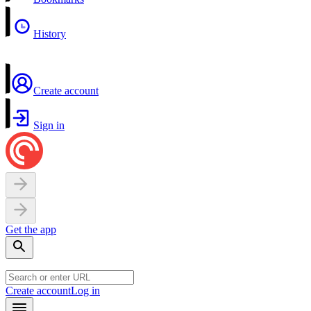
History
Create account
Sign in
Get the app
Create account
Log in