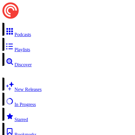
Podcasts
Playlists
Discover
New Releases
In Progress
Starred
Bookmarks