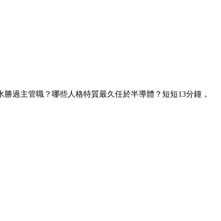
水勝過主管職？哪些人格特質最久任於半導體？短短13分鐘，