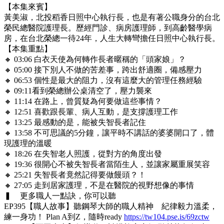
【本集來賓】
黃美淑，北投稻香日照中心執行長，也是有著公職身分的台北
榮民總醫院護理長。歷經門診、病房護理師，到高齡醫學病
房，在台北榮總一待24年，人生大轉彎擔任日照中心執行長。
【本集重點】
🔸 03:06 白衣天使為何轉作長者暱稱的「頭家娘」？
🔸 05:00 接下別人不做的苦差事，跨出舒適圈，備感壓力
🔸 06:53 個性是最大的阻力，沒有這麼大的管理任務經驗
🔸 09:11看到榮總辦公桌清空了，壓力襲來
🔸 11:14 在路上，曾質疑為何要做這些事情？
🔸 12:51 喜歡跟長輩、病人互動，是支撐護理工作
🔸 13:25 最感動的是，能被失智長者記住
🔸 13:58 不可思議的5分鐘，讓平時不講話的婆婆開口了，體
現護理的溫暖
🔸 18:26 在失智老人照護，從對方的角度出發
🔸 19:36 很開心不被失智長者當陌生人，並讓家屬重展笑容
🔸 25:21 失智長者竟然記得要做饅頭？！
🔸 27:05 走到居家護理，不是在醫院的視野想像的事情
▍ 更多職人一點訣，你可以聽
EP395【職人故事】聽鋼琴大師的職人精神 紀律毅力溫柔，
練一身功！ Plan A到Z，隨時ready
https://tw104.pse.is/69zctw