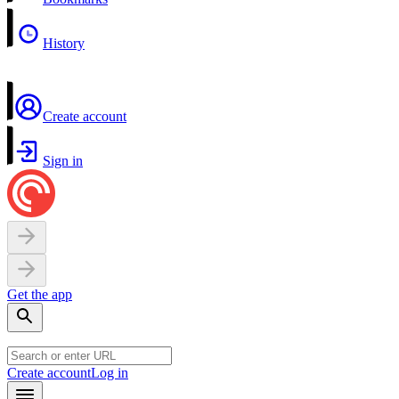
History
Create account
Sign in
Get the app
Create account
Log in