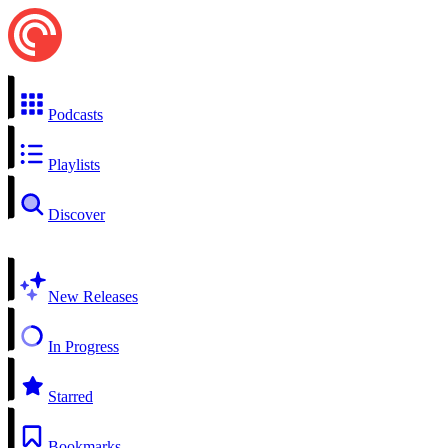
Podcasts
Playlists
Discover
New Releases
In Progress
Starred
Bookmarks