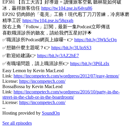
EP381 【百工大吉】好導遊 = 讀懂旅客空氣 聽林龍如何破
冰，贏得旅客信任
https://tw104.pse.is/64vu86
EP292 切肉師的「毫克」工藝！現代庖丁刀刀苦練，冷房琢磨
精準工匠
https://tw104.pse.is/58qxgh
按右上角「Follow」訂閱，最新一集Podcast立即傳送
喜歡職涯診所的聽友，請給我們五星好評🌟
✅職涯診所Podcast網頁上線囉~ 👉
https://bit.ly/3Wk5cQn
✅想聽什麼主題呢？👉
https://bit.ly/3UloSS3
✅歡迎給建議👉
https://bit.ly/3AZ2hE7
✅有職場問題，請上職涯診所👉
https://bit.ly/3P6LzIx
Easy Lemon by Kevin MacLeod
Link:
https://incompetech.com/wordpress/2012/07/easy-lemon/
License:
https://incompetech.com/
BossaBossa by Kevin MacLeod
Link:
https://incompetech.com/wordpress/2016/10/party-in-the-
street-in-the-club-or-in-the-boardroom/
License:
https://incompetech.com/
--
Hosting provided by
SoundOn
See all episodes