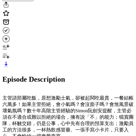
Episode Description
主管請部屬吃飯，原想激勵士氣，卻被起鬨吃最貴，一餐結帳
六萬多！如果主管拒絕，會小氣嗎？會沒面子嗎？會煞風景破
壞氣氛嗎？數十年高階主管經驗的Simon阮劍安提醒，主管必
須在不適合或難以拒絕的場合，擁有說「不」的能力；犒賞團
隊，杯觥交錯，仍是公事，心中先有合理的預算支出；激勵員
工的方法很多，一杯熱飲感冒藥、一張手寫小卡片，只要入