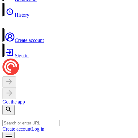
History
Create account
Sign in
Get the app
Create account
Log in