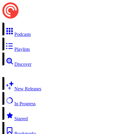
Podcasts
Playlists
Discover
New Releases
In Progress
Starred
Bookmarks