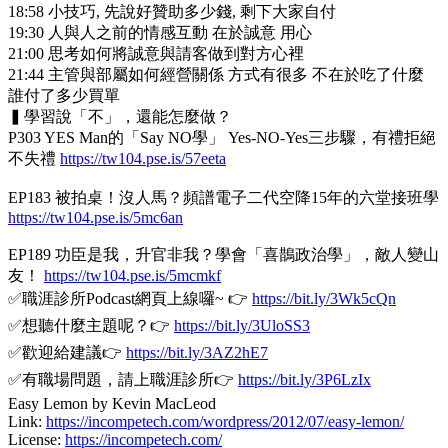
18:58 小技巧, 先說好贊助多少錢, 剩下大家自付
19:30 人與人之前的情感互動 在於誠意 用心
21:00 思考如何將誠意與請客做到對方心裡
21:44 主管與部屬如何經營關係 方式有很多 不在於吃了什麼
誰付了多少買單
▍學習說「不」，還能怎麼做？
P303 YES Man的「Say NO學」 Yes-NO-Yes三步驟，有禮拒絕
不失禮
https://tw104.pse.is/57eeta
EP183 被拍桌！沒人馬？頻譜電子二代空降15年的六堂接班學
https://tw104.pse.is/5mc6an
EP189 功臣是我，升官非我？學會「喜鵲政治學」，敵人變山
友！
https://tw104.pse.is/5mcmkf
✅職涯診所Podcast網頁上線囉~ 👉
https://bit.ly/3Wk5cQn
✅想聽什麼主題呢？👉
https://bit.ly/3UloSS3
✅歡迎給建議👉
https://bit.ly/3AZ2hE7
✅有職場問題，請上職涯診所👉
https://bit.ly/3P6LzIx
Easy Lemon by Kevin MacLeod
Link:
https://incompetech.com/wordpress/2012/07/easy-lemon/
License:
https://incompetech.com/