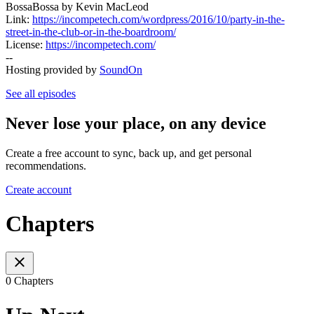
BossaBossa by Kevin MacLeod
Link:
https://incompetech.com/wordpress/2016/10/party-in-the-
street-in-the-club-or-in-the-boardroom/
License:
https://incompetech.com/
--
Hosting provided by
SoundOn
See all episodes
Never lose your place, on any device
Create a free account to sync, back up, and get personal
recommendations.
Create account
Chapters
0 Chapters