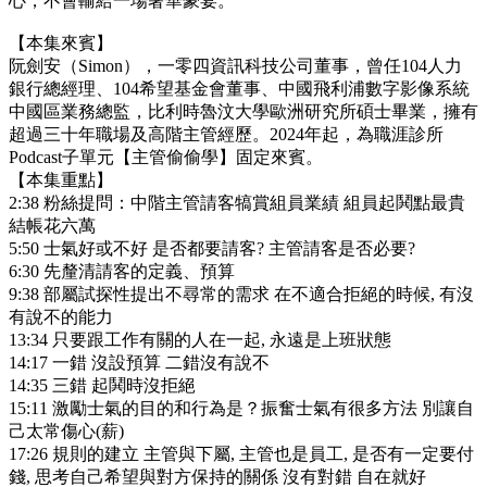
心，不會輸給一場奢華豪宴。
【本集來賓】
阮劍安（Simon），一零四資訊科技公司董事，曾任104人力
銀行總經理、104希望基金會董事、中國飛利浦數字影像系統
中國區業務總監，比利時魯汶大學歐洲研究所碩士畢業，擁有
超過三十年職場及高階主管經歷。2024年起，為職涯診所
Podcast子單元【主管偷偷學】固定來賓。
【本集重點】
2:38 粉絲提問：中階主管請客犒賞組員業績 組員起鬨點最貴
結帳花六萬
5:50 士氣好或不好 是否都要請客? 主管請客是否必要?
6:30 先釐清請客的定義、預算
9:38 部屬試探性提出不尋常的需求 在不適合拒絕的時候, 有沒
有說不的能力
13:34 只要跟工作有關的人在一起, 永遠是上班狀態
14:17 一錯 沒設預算 二錯沒有說不
14:35 三錯 起鬨時沒拒絕
15:11 激勵士氣的目的和行為是？振奮士氣有很多方法 別讓自
己太常傷心(薪)
17:26 規則的建立 主管與下屬, 主管也是員工, 是否有一定要付
錢, 思考自己希望與對方保持的關係 沒有對錯 自在就好