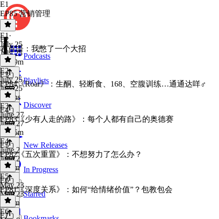
E1
EP85 营销管理
E1
·
E2
July 25
卷首语：我憋了一个大招
July 25
Podcasts
3h 59m
E2
·
E3
July 25
Playlists
EP84《Roar》：生酮、轻断食、168、空腹训练…通通达咩♂️
July 25
7 mins
Discover
E3
·
E4
June 27
EP83《少有人走的路》：每个人都有自己的奥德赛
June 27
3h 45m
E4
·
E5
New Releases
June 2
EP82《五次重置》：不想努力了怎么办？
June 2
4h 5m
In Progress
E5
·
E6
May 23
EP81《深度关系》：如何“给情绪价值”？包教包会
May 23
Starred
4h 8m
E6
·
E7
Bookmarks