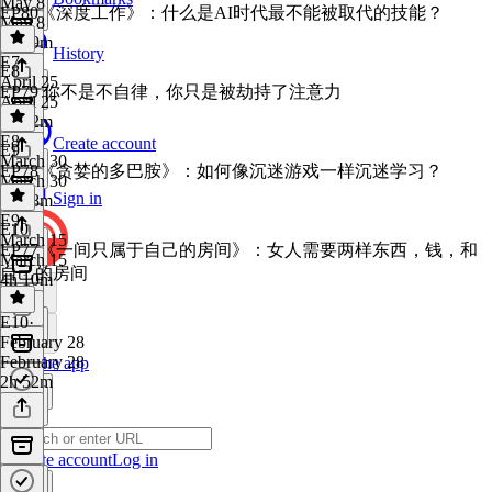
May 8
EP80《深度工作》：什么是AI时代最不能被取代的技能？
May 8
4h 29m
History
E7
·
E8
April 25
EP79 你不是不自律，你只是被劫持了注意力
April 25
4h 32m
E8
·
Create account
E9
March 30
EP78《贪婪的多巴胺》：如何像沉迷游戏一样沉迷学习？
March 30
Sign in
4h 28m
E9
·
E10
March 15
EP77《一间只属于自己的房间》：女人需要两样东西，钱，和
March 15
自己的房间
4h 10m
E10
·
February 28
February 28
Get the app
2h 52m
Create account
Log in