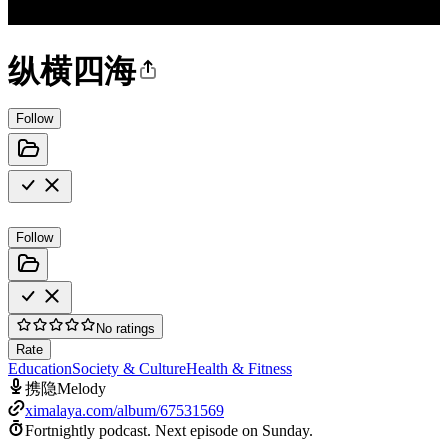
纵横四海
Follow
Follow
No ratings
Rate
Education
Society & Culture
Health & Fitness
携隐Melody
ximalaya.com/album/67531569
Fortnightly podcast.
Next episode on
Sunday
.