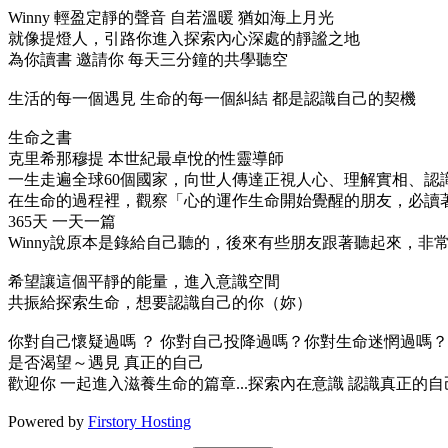
Winny 輕盈定靜的聲音 自若溫暖 猶如海上月光
就像提燈人，引路你進入探索內心深處的靜謐之地
為你讀書 邀請你 每天三分鐘的共學聽空
生活的每一個遇見 生命的每一個糾結 都是認識自己的契機
生命之書
克里希那穆提 本世紀最卓悅的性靈導師
一生走遍全球60個國家，向世人傳達正視人心、理解實相、認
在生命的過程裡，觀察「心的運作生命開始覺醒的朋友，必讀
365天 一天一篇
Winny說原本是錄給自己聽的，後來有些朋友跟著聽起來，非常受
希望讓這個平靜的能量，進入意識空間
共振給探索生命，想要認識自己的你（妳）
你對自己懷疑過嗎 ？ 你對自己投降過嗎？你對生命迷惘過嗎？
是否渴望～遇見 真正的自己
歡迎你 一起進入滋養生命的篇章...探索內在意識 認識真正的自
Powered by
Firstory Hosting