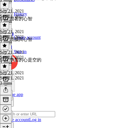
4 mins
Sep 21, 2021
History
Sep 21, 2021
9-23 固著的心智
2 mins
Sep 21, 2021
Sep 21, 2021
Create account
9-22 頭腦與心智
2 mins
Sign in
Sep 21, 2021
Sep 21, 2021
9-21 學習的心是空的
3 mins
Sep 21, 2021
Sep 21, 2021
3 mins
Get the app
Create account
Log in