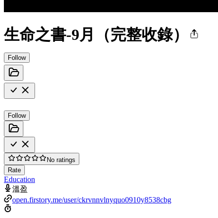
生命之書-9月（完整收錄）
Follow
Follow
No ratings
Rate
Education
溫盈
open.firstory.me/user/ckrvnnvlnyquo0910y8538cbg