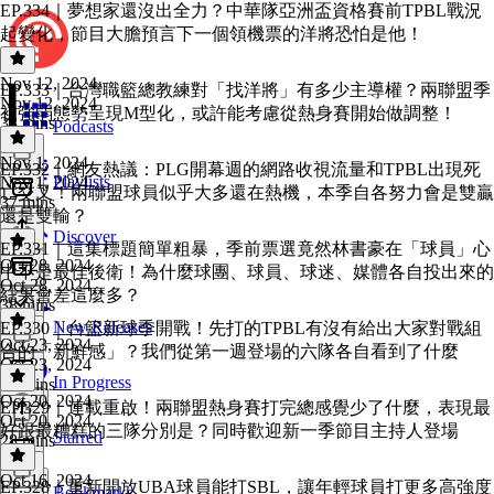
EP.334｜夢想家還沒出全力？中華隊亞洲盃資格賽前TPBL戰況
起變化，節目大膽預言下一個領機票的洋將恐怕是他！
Nov 12, 2024
EP.333｜台灣職籃總教練對「找洋將」有多少主導權？兩聯盟季
Nov 12, 2024
初強弱態勢呈現M型化，或許能考慮從熱身賽開始做調整！
38 mins
Podcasts
Nov 1, 2024
EP.332｜網友熱議：PLG開幕週的網路收視流量和TPBL出現死
Playlists
Nov 1, 2024
亡交叉！兩聯盟球員似乎大多還在熱機，本季自各努力會是雙贏
37 mins
還是雙輸？
Discover
EP.331｜這集標題簡單粗暴，季前票選竟然林書豪在「球員」心
Oct 28, 2024
中不是最佳後衛！為什麼球團、球員、球迷、媒體各自投出來的
Oct 28, 2024
結果會差這麼多？
38 mins
New Releases
EP.330｜台籃新球季開戰！先打的TPBL有沒有給出大家對戰組
Oct 23, 2024
合的「新鮮感」？我們從第一週登場的六隊各自看到了什麼
Oct 23, 2024
In Progress
33 mins
Oct 20, 2024
EP.329｜連載重啟！兩聯盟熱身賽打完總感覺少了什麼，表現最
Oct 20, 2024
好跟最糟糕的三隊分別是？同時歡迎新一季節目主持人登場
Starred
28 mins
Oct 16, 2024
EP.328｜重新開放UBA球員能打SBL，讓年輕球員打更多高強度
Bookmarks