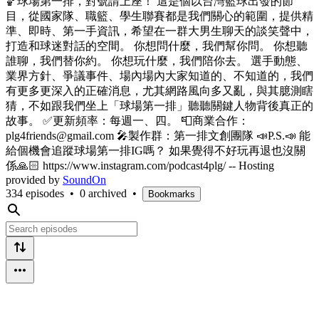
🏀球場第一排，對號請上座！ 這是個以台灣籃球出發的節
目，從國家隊、職籃、學生聯賽都是我們關心的範圍，提供精
準、即時、第一手資訊，希望在一群大男生聊天的談笑聲中，
打造和球迷對話的空間。 你想問什麼，我們幫你問。 你想聽
誰聊，我們替你約。 你想玩什麼，我們陪你去。 選手動態、
業界方針、爭議事件、場內場內大家知道的、不知道的，我們
有更多更深入的正確消息，尤其網路風向多又亂，與其臆測瞎
猜，不如跟我們坐上「球場第一排」聽聽關鍵人物背後真正的
故事。 ✅更新頻率：每週一、四。 📮商業合作：
plg4friends@gmail.com 🎤製作群：第一排文創團隊 📣P.S.📣 能
給個機會追蹤球場第一排IG嗎？ 如果覺得不好玩再退也沒關
係🙏🏻 https://www.instagram.com/podcast4plg/ -- Hosting
provided by
SoundOn
334 episodes
•
0 archived
•
Bookmarks