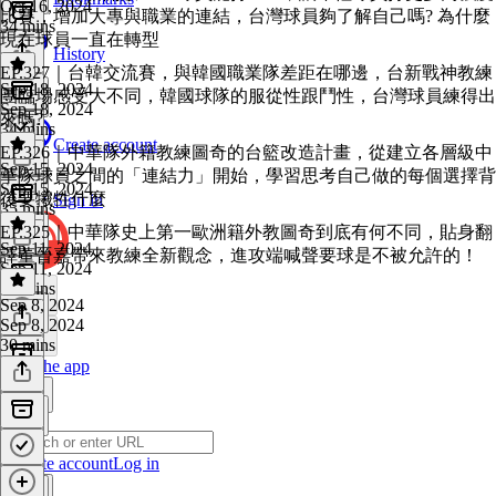
Oct 16, 2024
比賽，增加大專與職業的連結，台灣球員夠了解自己嗎? 為什麼
34 mins
現在球員一直在轉型
History
EP.327｜台韓交流賽，與韓國職業隊差距在哪邊，台新戰神教練
Sep 18, 2024
團臨場感受大不同，韓國球隊的服從性跟鬥性，台灣球員練得出
Sep 18, 2024
來嗎?
34 mins
Create account
EP.326｜中華隊外籍教練圖奇的台籃改造計畫，從建立各層級中
Sep 15, 2024
華隊球員之間的「連結力」開始，學習思考自己做的每個選擇背
Sep 15, 2024
後要犧牲什麼
Sign in
35 mins
EP.325｜中華隊史上第一歐洲籍外教圖奇到底有何不同，貼身翻
Sep 11, 2024
譯董晉嘉帶來教練全新觀念，進攻端喊聲要球是不被允許的！
Sep 11, 2024
31 mins
Sep 8, 2024
Sep 8, 2024
30 mins
Get the app
Create account
Log in