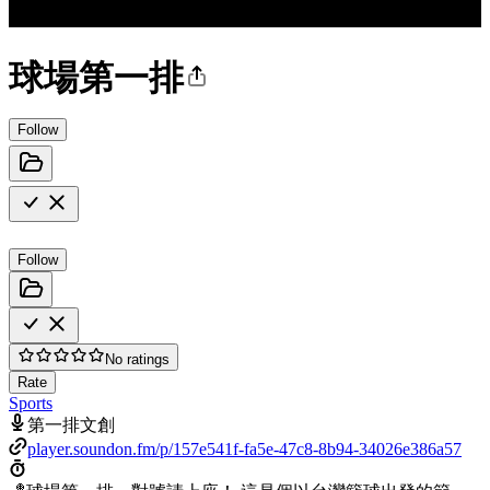
球場第一排
Follow
Follow
No ratings
Rate
Sports
第一排文創
player.soundon.fm/p/157e541f-fa5e-47c8-8b94-34026e386a57