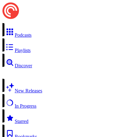
Podcasts
Playlists
Discover
New Releases
In Progress
Starred
Bookmarks