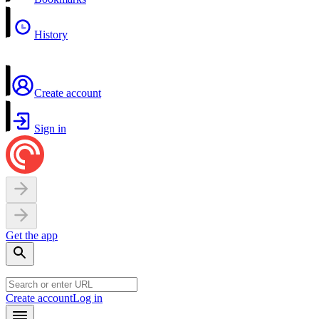
History
Create account
Sign in
Get the app
Create account
Log in