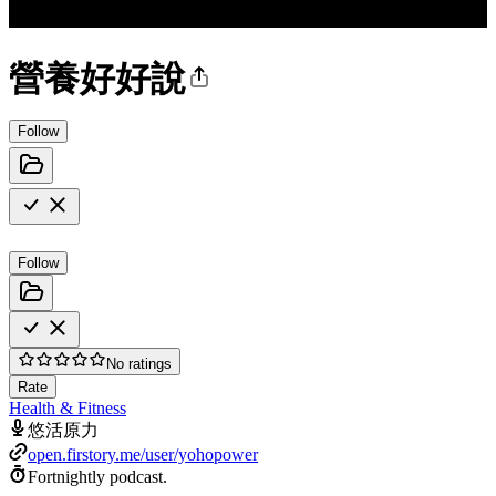
營養好好說
Follow
Follow
No ratings
Rate
Health & Fitness
悠活原力
open.firstory.me/user/yohopower
Fortnightly podcast.