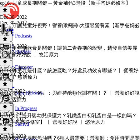
ep16. 兒童成長期關鍵 ─ 黃金補鈣3階段【新手爸媽必修室】
Dec 30, 2022
Dec 30, 2022
ep15. 守護兒童好視野！營養師揭開6大護眼營養素【新手爸媽必
3 mins
修室】
Podcasts
Dec 12, 2022
ep.14 更年期飲食是關鍵！讓第二青春期的蛻變，越發自信美麗
Playlists
Dec 12, 2022
〡 營養好好說 〡 悠活原力
6 mins
Discover
Nov 23, 2022
ep.13 蜂王乳是什麼？該怎麼吃？好處及功效有哪些？〡 營養好
Nov 23, 2022
好說 〡 悠活原力
5 mins
Nov 7, 2022
New Releases
ep.12 微量元素『鉻』：與維持醣類代謝有關！？ 〡 營養好好說
Nov 7, 2022
〡 悠活原力
4 mins
In Progress
Oct 20, 2022
ep.11 如何提升嬰幼兒保護力？乳鐵蛋白初乳蛋白是一樣的嗎？
Oct 20, 2022
【新手爸媽必修室】 〡 營養好好說 〡 悠活原力
Starred
5 mins
Oct 12, 2022
ep.10 吃魚還要吃魚油嗎？6種人最需要！營養師：食用時間是關
Bookmarks