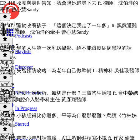
EP. 418 收養與身世告知：我會陪她追尋下去 ft. 律師、沈伯洋的
牽手 曾心慧Sandy
Yesterday
EP. 417 關於收養孩子：「這個決定我走了一年多」ft. 黑熊避難
Yesterday
講師、律師、沈伯洋的牽手 曾心慧Sandy
39 mins
Podcasts
August 5
EP. 416 烏的人生第一次乳房攝影、絕不能跟癌症病患說的話
Playlists
August 5
29 mins
July 31
Discover
July 31
EP. 415 失智預防攻略！為老年自己做準備 ft. 精神科 吳佳璇醫師
24 mins
July 28
July 28
New Releases
EP. 414 肺癌一次解析、氣切是什麼？三寶爸生活談 ft. 台中榮總
46 mins
胸腔部胸腔介入醫學科主任 黃彥翔醫師
In Progress
July 24
EP. 413 小孩想得比你還多、平等為什麼那麼難？烏讀《竹林姊
July 24
妹》
Starred
52 mins
July 22
EP. 412 苦悶少年對話電腦，AI工程師斜槓寫小說 ft. 作家 偷筆
Bookmarks