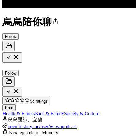
烏烏陪你聊
Follow
Follow
No ratings
Rate
Health & Fitness
Kids & Family
Society & Culture
烏烏醫師、宜蘭
open.firstory.me/user/wuwupodcast
Next episode on
Monday
.