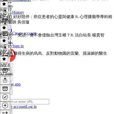
July 22
28 mins
July 17
History
July 17
EP. 411 好好陪伴：癌症患者的心靈與健康 ft. 心理腫瘤學專科精
58 mins
神科醫師 吳佳璇
Create account
July 15
EP. 410 「支語」會不會侵蝕台灣主權？ft. 法白站長 楊貴智
July 15
50 mins
Sign in
July 10
July 10
EP. 409 難得生病的烏烏、反對動物園的宜蘭、孫淑媚的醫生
54 mins
July 8
July 8
32 mins
Get the app
Create account
Log in