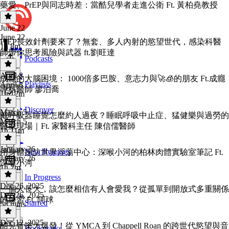
藥愛、PrEP與同志時差：當酷兒學者走進公衛 Ft. 黃柏堯教授
June 22
June 22
PrEP長效針劑要來了？無套、多人內射的慾望世代，感染科醫
1h 8m
師帶你思考風險與武器 ft.劉旺達
Podcasts
April 8
成癮的大腦困境： 1000倍多巴胺、意志力與🚀🧊的朋友 Ft.成癮
Playlists
April 8
專科醫師 廖泊喬
1h 12m
Discover
March 5
戴呼吸器睡覺怎麼約人過夜？睡眠呼吸中止症、猛健樂與過勞的
March 5
醫療現場｜Ft. 家醫科主任 陳信儒醫師
1h 11m
January 26
New Releases
用身體探訪世界淫蕩中心：深喉小河的柏林肉體實驗室筆記 Ft.
January 26
深喉小河
1h 2m
In Progress
Dec 26, 2025
一個人長大，該怎麼相信有人會愛我？從孤單到開放式多重關係
Dec 26, 2025
的練習 Ft. 阿球
Starred
58 mins
Dec 12, 2025
酷兒音樂大爆發！從 YMCA 到 Chappell Roan 的跨世代慾望與音
Bookmarks