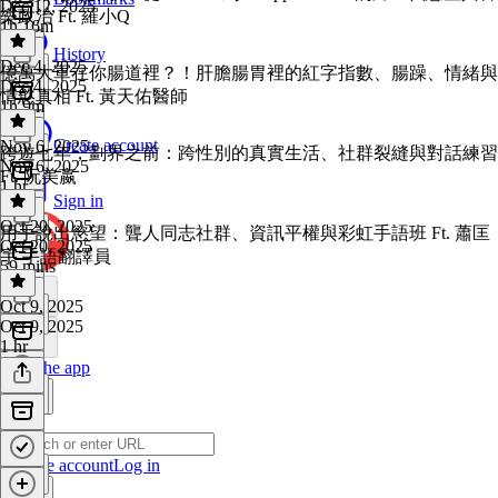
Dec 12, 2025
樂政治 Ft. 羅小Q
1h 16m
History
Dec 4, 2025
億萬大軍在你腸道裡？！肝膽腸胃裡的紅字指數、腸躁、情緒與
Dec 4, 2025
情慾真相 Ft. 黃天佑醫師
1h 9m
Create account
Nov 6, 2025
跨遊七年，劃界之前：跨性別的真實生活、社群裂縫與對話練習
Nov 6, 2025
Ft. 阮美嬴
1 hr
Sign in
Oct 20, 2025
用手說出慾望：聾人同志社群、資訊平權與彩虹手語班 Ft. 蕭匡
Oct 20, 2025
宇 手語翻譯員
59 mins
Oct 9, 2025
Oct 9, 2025
1 hr
Get the app
Create account
Log in