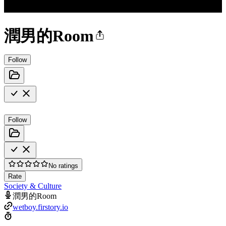
潤男的Room
Follow
Follow
No ratings
Rate
Society & Culture
潤男的Room
wetboy.firstory.io