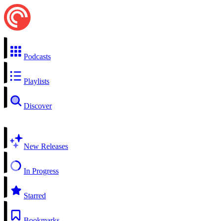
Podcasts
Playlists
Discover
New Releases
In Progress
Starred
Bookmarks