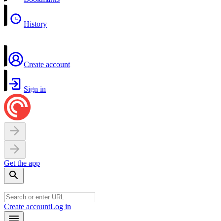
History
Create account
Sign in
Get the app
Create account
Log in