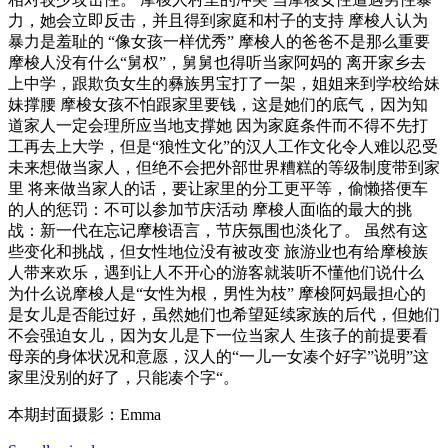
力，她会立即反击，并且得到家庭和村子的支持 摩梭人认为
暴力是羞耻的 “像女孩一样优秀” 摩梭人的爸爸不是那么重要
摩梭人没有什么“舅权”，舅舅也得听当家阿妈的 离开家乡去
上中学，跟欺负女生的彝族男宝打了一架，姐姐来到学校给妹
妹撑腰 摩梭女孩不怕跟家里要钱，这是她们的底气，因为知
道家人一定会理所应当地支撑她 因为家庭条件而不得不先打
工再去上大学，但是“狼性文化”的汉人工作文化令人难以忍受
未来想做当家人，但绝不会把外部世界糟糕的等级制度带到家
里 将来做当家人的话，要让家里的分工更平等，偷懒搭便车
的人的惩罚：不可以参加节庆活动 摩梭人面临的最大的挑
战：新一代在忘记摩梭语言，节庆氛围也淡化了。 虽然有这
些变化和挑战，但女性地位没有被改变 旅游业也有给摩梭族
人带来欢乐，遇到让人不开心的游客就装听不懂他们说什么
为什么说摩梭人是“女性为根，男性为枝” 摩梭阿妈最担心的
是女儿是否能过好，虽然她们也希望延续家族的后代，但她们
不会强迫女儿，因为女儿是下一位当家人 生孩子的前提要看
母亲的身体状况和意愿，汉人的“一儿一女凑个好字”说明”这
家里没别的好了，只能凑个字“。
本期封面摄影：Emma