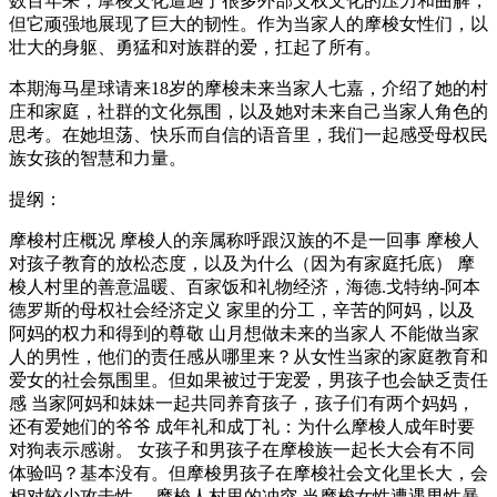
数百年来，摩梭文化遭遇了很多外部父权文化的压力和曲解，
但它顽强地展现了巨大的韧性。作为当家人的摩梭女性们，以
壮大的身躯、勇猛和对族群的爱，扛起了所有。
本期海马星球请来18岁的摩梭未来当家人七嘉，介绍了她的村
庄和家庭，社群的文化氛围，以及她对未来自己当家人角色的
思考。在她坦荡、快乐而自信的语音里，我们一起感受母权民
族女孩的智慧和力量。
提纲：
摩梭村庄概况 摩梭人的亲属称呼跟汉族的不是一回事 摩梭人
对孩子教育的放松态度，以及为什么（因为有家庭托底） 摩
梭人村里的善意温暖、百家饭和礼物经济，海德.戈特纳-阿本
德罗斯的母权社会经济定义 家里的分工，辛苦的阿妈，以及
阿妈的权力和得到的尊敬 山月想做未来的当家人 不能做当家
人的男性，他们的责任感从哪里来？从女性当家的家庭教育和
爱女的社会氛围里。但如果被过于宠爱，男孩子也会缺乏责任
感 当家阿妈和妹妹一起共同养育孩子，孩子们有两个妈妈，
还有爱她们的爷爷 成年礼和成丁礼：为什么摩梭人成年时要
对狗表示感谢。 女孩子和男孩子在摩梭族一起长大会有不同
体验吗？基本没有。但摩梭男孩子在摩梭社会文化里长大，会
相对较少攻击性。 摩梭人村里的冲突 当摩梭女性遭遇男性暴