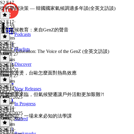
S2 E17
從科學到決策 — 韓國國家氣候調適多年談(全英文訪談)
S2 E17
·
S2 E16
June 24
青年氣候教育：來自GenZ的聲音
June 24
Podcasts
34 mins
S2 E16
·
S2 E16
March 27
Playlists
Climate Education: The Voice of the GenZ (全英文訪談)
March 27
38 mins
Discover
S2 E16
·
S2 E15
March 27
都市燒燙燙，台歐怎麼面對熱島效應
March 27
52 mins
S2 E15
·
S2 E14
New Releases
Oct 2, 2025
音樂盛事來臨，但氣候變遷讓戶外活動更加艱難?!
Oct 2, 2025
1h 26m
In Progress
S2 E14
·
S2 E13
Sep 4, 2025
氣候訴訟：一場未來必知的法學課
Sep 4, 2025
Starred
43 mins
S2 E13
·
S2 E12
Bookmarks