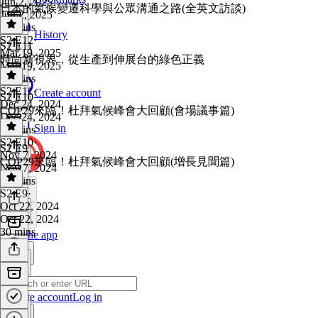
Jun 2, 2025
日本的氣候變遷科學與公眾溝通之路(全英文訪談)
Jun 2, 2025
53 mins
History
S2 E12
·
S2 E11
Mar 19, 2025
時尚新視界，從生產到伸展台的綠色正義
Mar 19, 2025
48 mins
S2 E11
·
Create account
S2 E10
Dec 24, 2024
COP29來臨！杜拜氣候峰會大回顧(會場議事篇)
Dec 24, 2024
Sign in
51 mins
S2 E10
·
S2 E9
Nov 7, 2024
COP29來臨！杜拜氣候峰會大回顧(增長見聞篇)
Nov 7, 2024
36 mins
S2 E9
·
Oct 22, 2024
Oct 22, 2024
30 mins
Get the app
Create account
Log in