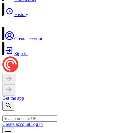
History
Create account
Sign in
Get the app
Create account
Log in