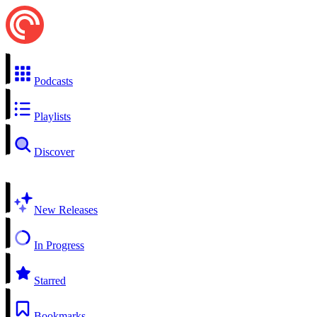
Podcasts
Playlists
Discover
New Releases
In Progress
Starred
Bookmarks