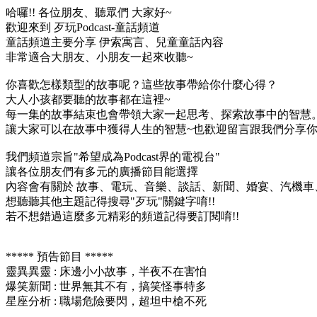
哈囉!! 各位朋友、聽眾們 大家好~
歡迎來到 歹玩Podcast-童話頻道
童話頻道主要分享 伊索寓言、兒童童話內容
非常適合大朋友、小朋友一起來收聽~
你喜歡怎樣類型的故事呢？這些故事帶給你什麼心得？
大人小孩都要聽的故事都在這裡~
每一集的故事結束也會帶領大家一起思考、探索故事中的智慧
讓大家可以在故事中獲得人生的智慧~也歡迎留言跟我們分享
我們頻道宗旨"希望成為Podcast界的電視台"
讓各位朋友們有多元的廣播節目能選擇
內容會有關於 故事、電玩、音樂、談話、新聞、婚宴、汽機車
想聽聽其他主題記得搜尋"歹玩"關鍵字唷!!
若不想錯過這麼多元精彩的頻道記得要訂閱唷!!
***** 預告節目 *****
靈異異靈 : 床邊小小故事，半夜不在害怕
爆笑新聞 : 世界無其不有，搞笑怪事特多
星座分析 : 職場危險要閃，超坦中槍不死