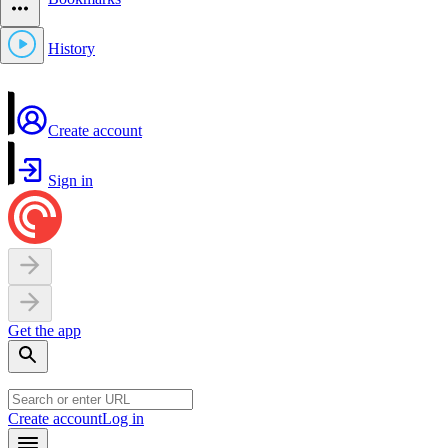
History
Create account
Sign in
Get the app
Create account
Log in