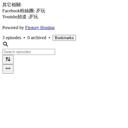
其它相關:
Facebook粉絲團: 歹玩
Youtube頻道 :歹玩
Powered by
Firstory Hosting
3 episodes
•
0 archived
•
Bookmarks