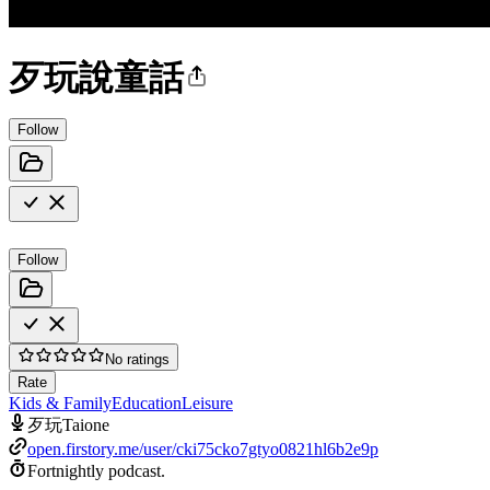
歹玩說童話
Follow
Follow
No ratings
Rate
Kids & Family
Education
Leisure
歹玩Taione
open.firstory.me/user/cki75cko7gtyo0821hl6b2e9p
Fortnightly podcast.