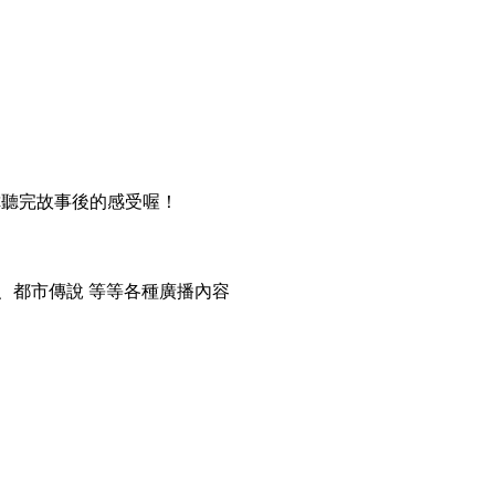
。
你聽完故事後的感受喔！
、都市傳說 等等各種廣播內容