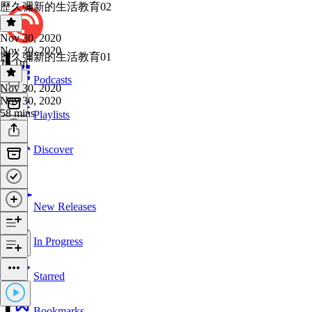
歷久彌新的生活教育02
Nov 30, 2020
Nov 30, 2020
歷久彌新的生活教育01
1h 1m
Podcasts
Nov 30, 2020
Nov 30, 2020
58 mins
Playlists
Discover
New Releases
In Progress
Starred
Bookmarks