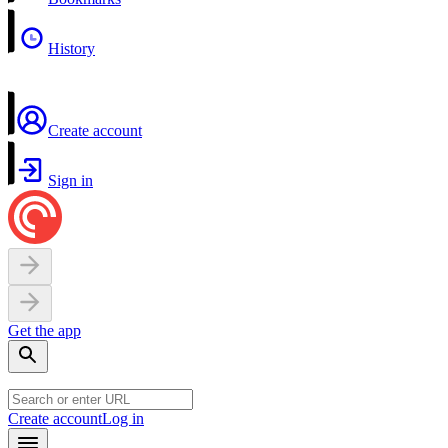
History
Create account
Sign in
Get the app
Create account
Log in