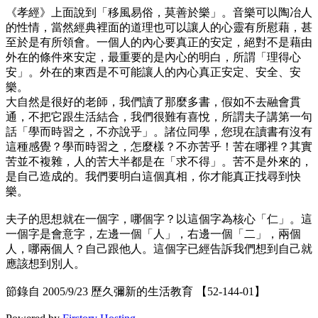
《孝經》上面說到「移風易俗，莫善於樂」。音樂可以陶冶人
的性情，當然經典裡面的道理也可以讓人的心靈有所慰藉，甚
至於是有所領會。一個人的內心要真正的安定，絕對不是藉由
外在的條件來安定，最重要的是內心的明白，所謂「理得心
安」。外在的東西是不可能讓人的內心真正安定、安全、安
樂。
大自然是很好的老師，我們讀了那麼多書，假如不去融會貫
通，不把它跟生活結合，我們很難有喜悅，所謂夫子講第一句
話「學而時習之，不亦說乎」。諸位同學，您現在讀書有沒有
這種感覺？學而時習之，怎麼樣？不亦苦乎！苦在哪裡？其實
苦並不複雜，人的苦大半都是在「求不得」。苦不是外來的，
是自己造成的。我們要明白這個真相，你才能真正找尋到快
樂。
夫子的思想就在一個字，哪個字？以這個字為核心「仁」。這
一個字是會意字，左邊一個「人」，右邊一個「二」，兩個
人，哪兩個人？自己跟他人。這個字已經告訴我們想到自己就
應該想到別人。
節錄自 2005/9/23 歷久彌新的生活教育 【52-144-01】