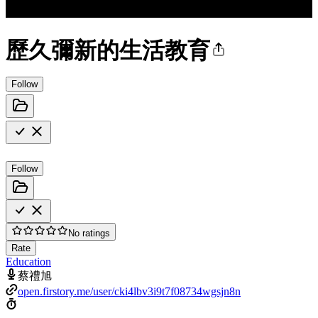
歷久彌新的生活教育
Follow
Follow
No ratings
Rate
Education
蔡禮旭
open.firstory.me/user/cki4lbv3i9t7f08734wgsjn8n