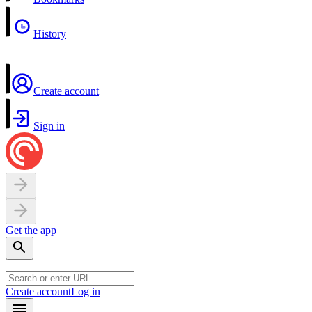
History
Create account
Sign in
Get the app
Create account
Log in