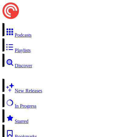
Podcasts
Playlists
Discover
New Releases
In Progress
Starred
Bookmarks