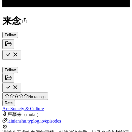
来念
Follow
Follow
No ratings
Rate
Arts
Society & Culture
严慕来（mulai）
lainianshu.typlog.io/episodes