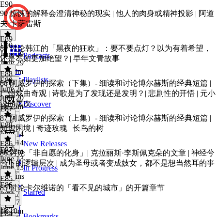
E90
90 惊悚的解释会澄清神秘的现实 | 他人的肉身或精神投影 | 阿道
夫·卡萨雷斯
E89
E90
·
89 讨论韩江的「黑夜的狂欢」：要不要点灯？以为有着希望，
June 29
Podcasts
还是不如更加绝望？| 早年文青故事
June 29
1h 20m
E88
Playlists
E89
·
88 阿威罗伊的探索（下集）- 细读和讨论博尔赫斯的经典短篇 |
June 20
广州戏曲奇观 | 诗歌是为了发现还是发明？| 悲剧性的开悟 | 元小
June 20
说的层次
Discover
1h 25m
E87
87 阿威罗伊的探索（上集）- 细读和讨论博尔赫斯的经典短篇 |
E88
·
知识困境 | 奇迹玫瑰 | 长鸟的树
June 14
June 14
E86
New Releases
E87
·
1h 22m
86 讨论「非自愿的化身」| 克拉丽斯·李斯佩克朵的文章 | 神经兮
June 13
兮下的逻辑层次 | 成为圣母或者变成妓女，都不是想当然耳的事
June 13
In Progress
56 mins
E85
E86
·
85 讨论卡尔维诺的「看不见的城市」的开篇章节
Starred
June 7
June 7
E85
·
1h 10m
E84
Bookmarks