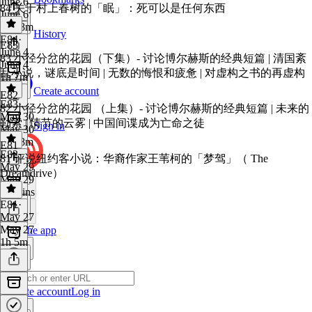
June 6
84 关于村上春树的「眠」：死可以是任何东西
June 6
1h 18m
History
E84
·
E83
June 4
83 小径分岔的花园（下集）- 讨论博尔赫斯的经典短篇 | 清国紊
June 4
乱小说，谜底是时间 | 无数的悔恨和疲惫 | 对虚构之书的再虚构
1h 7m
Create account
E82
E83
·
82 小径分岔的花园 （上集）- 讨论博尔赫斯的经典短篇 | 未来的
May 30
勒索 | 情节的云雾 | 中国间谍成为亡命之徒
Sign in
May 30
1h 18m
E81
E82
·
81 评说纽约客小说：华裔作家王苇柯的「梦驾」（ The
May 29
Dreamdrive）
May 29
49 mins
E81
·
May 27
May 27
Get the app
1h 5m
Create account
Log in