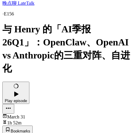
晚点聊 LateTalk
·
E156
与 Henry 的「AI季报
26Q1」：OpenClaw、OpenAI
vs Anthropic的三重对阵、自进
化
Play episode
March 31
1h 52m
Bookmarks