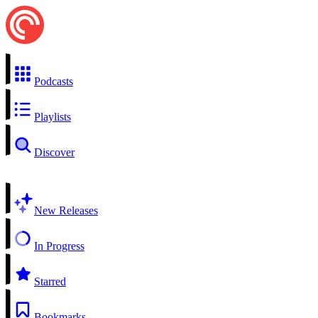
Podcasts
Playlists
Discover
New Releases
In Progress
Starred
Bookmarks