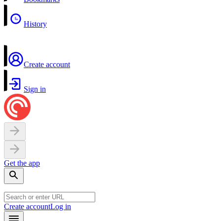
History
Create account
Sign in
Get the app
Create account
Log in