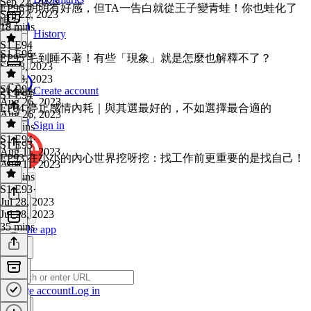
Sep 22, 2023
EP96 明明有好感，但TA一告白就從王子變青蛙！你也蛙化了
Sep 22, 2023
嗎？
18 mins
History
S1 E94
S1 E96
·
EP95 毛到睡不著！有些「現象」就是怎麼也解釋不了？
Sep 8, 2023
Sep 8, 2023
S1 E94
·
Create account
21 mins
S1 E94
Aug 26, 2023
EP94 停止感情內耗｜與其選最好的，不如選擇最合適的
Aug 26, 2023
Sign in
20 mins
S1 E94
·
S1 E93
Aug 11, 2023
EP93 在小小的內心世界挖呀挖：找工作前更重要的是找自己！
Aug 11, 2023
23 mins
S1 E93
·
Jul 28, 2023
Jul 28, 2023
35 mins
Get the app
Create account
Log in