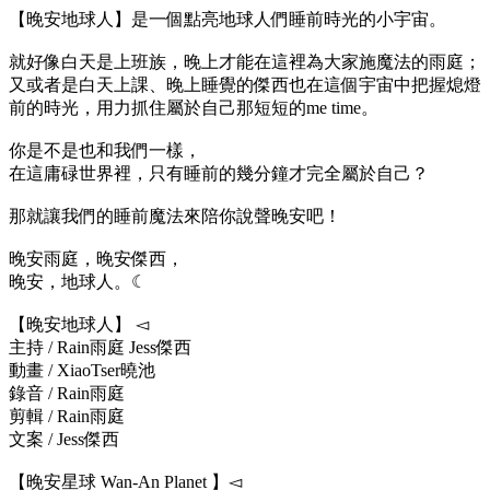
【晚安地球人】是一個點亮地球人們睡前時光的小宇宙。
就好像白天是上班族，晚上才能在這裡為大家施魔法的雨庭；
又或者是白天上課、晚上睡覺的傑西也在這個宇宙中把握熄燈
前的時光，用力抓住屬於自己那短短的me time。
你是不是也和我們一樣，
在這庸碌世界裡，只有睡前的幾分鐘才完全屬於自己？
那就讓我們的睡前魔法來陪你說聲晚安吧！
晚安雨庭，晚安傑西，
晚安，地球人。☾
【晚安地球人】 ◅
主持 / Rain雨庭 Jess傑西
動畫 / XiaoTser曉池
錄音 / Rain雨庭
剪輯 / Rain雨庭
文案 / Jess傑西
【晚安星球 Wan-An Planet 】◅