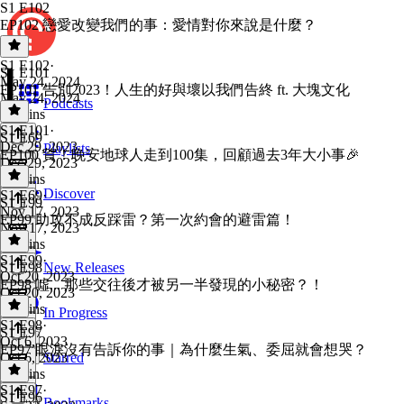
S1 E102
EP102 戀愛改變我們的事：愛情對你來說是什麼？
S1 E102
·
S1 E101
May 24, 2024
EP101 告別2023！人生的好與壞以我們告終 ft. 大塊文化
May 24, 2024
Podcasts
26 mins
S1 E101
·
S1 E69
Dec 29, 2023
Playlists
EP100 賀！晚安地球人走到100集，回顧過去3年大小事🎉
Dec 29, 2023
38 mins
Discover
S1 E69
·
S1 E99
Nov 17, 2023
EP99 助攻不成反踩雷？第一次約會的避雷篇！
Nov 17, 2023
30 mins
S1 E99
·
S1 E98
New Releases
Oct 20, 2023
EP98 噓... 那些交往後才被另一半發現的小秘密？！
Oct 20, 2023
26 mins
In Progress
S1 E98
·
S1 E97
Oct 6, 2023
EP97 眼淚沒有告訴你的事｜為什麼生氣、委屈就會想哭？
Oct 6, 2023
Starred
23 mins
S1 E97
·
S1 E96
Bookmarks