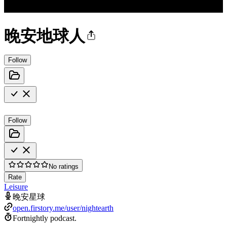
晚安地球人
Follow
Follow
No ratings
Rate
Leisure
晚安星球
open.firstory.me/user/nightearth
Fortnightly podcast.