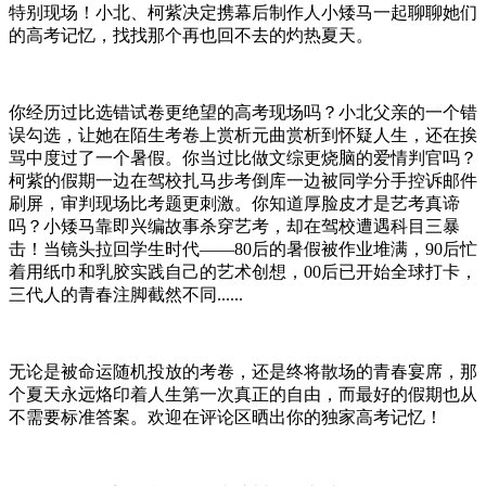
特别现场！小北、柯紫决定携幕后制作人小矮马一起聊聊她们
的高考记忆，找找那个再也回不去的灼热夏天。
你经历过比选错试卷更绝望的高考现场吗？小北父亲的一个错
误勾选，让她在陌生考卷上赏析元曲赏析到怀疑人生，还在挨
骂中度过了一个暑假。你当过比做文综更烧脑的爱情判官吗？
柯紫的假期一边在驾校扎马步考倒库一边被同学分手控诉邮件
刷屏，审判现场比考题更刺激。你知道厚脸皮才是艺考真谛
吗？小矮马靠即兴编故事杀穿艺考，却在驾校遭遇科目三暴
击！当镜头拉回学生时代——80后的暑假被作业堆满，90后忙
着用纸巾和乳胶实践自己的艺术创想，00后已开始全球打卡，
三代人的青春注脚截然不同......
无论是被命运随机投放的考卷，还是终将散场的青春宴席，那
个夏天永远烙印着人生第一次真正的自由，而最好的假期也从
不需要标准答案。欢迎在评论区晒出你的独家高考记忆！