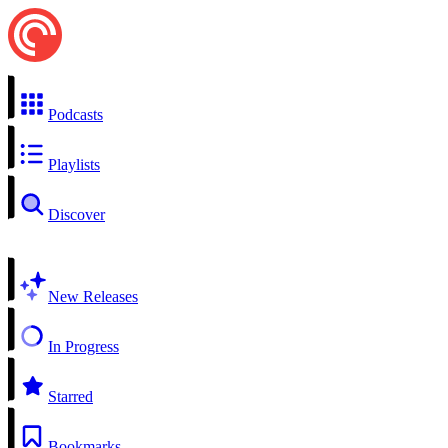
Podcasts
Playlists
Discover
New Releases
In Progress
Starred
Bookmarks