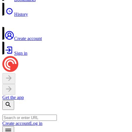
History
Create account
Sign in
Get the app
Create account
Log in