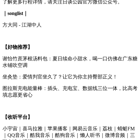
了解更多行程详情，请关注日谈公园官方微信公众号。
｜songlist｜
方大同 - 江湖中人
【好物推荐】
谢怡竹蔗茅根汤料包：夏日续命小甜水，喝一口仿佛在广东糖
水铺吹空调
坐灸垫：爱情判官坐久了？让它为你主持臀部正义！
图拉斯充电能量棒：插头、充电宝、数据线三位一体，比高考
填志愿更省心
【收听平台】
小宇宙｜喜马拉雅｜苹果播客｜网易云音乐｜荔枝｜蜻蜓FM
｜QQ音乐｜酷我音乐｜酷狗音乐｜懒人听书｜微博音频｜三