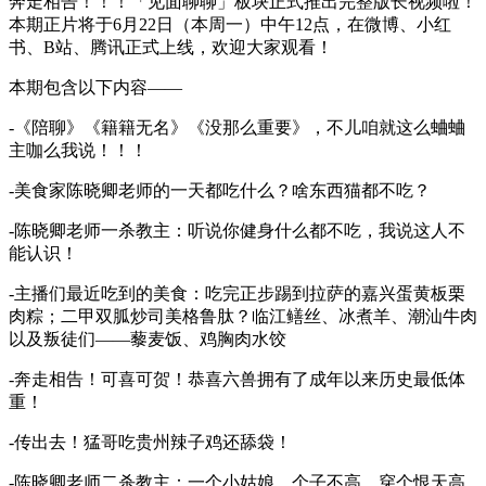
奔走相告！！！「见面聊聊」板块正式推出完整版长视频啦！
本期正片将于6月22日（本周一）中午12点，在微博、小红
书、B站、腾讯正式上线，欢迎大家观看！
本期包含以下内容——
-《陪聊》《籍籍无名》《没那么重要》，不儿咱就这么蛐蛐
主咖么我说！！！
-美食家陈晓卿老师的一天都吃什么？啥东西猫都不吃？
-陈晓卿老师一杀教主：听说你健身什么都不吃，我说这人不
能认识！
-主播们最近吃到的美食：吃完正步踢到拉萨的嘉兴蛋黄板栗
肉粽；二甲双胍炒司美格鲁肽？临江鳝丝、冰煮羊、潮汕牛肉
以及叛徒们——藜麦饭、鸡胸肉水饺
-奔走相告！可喜可贺！恭喜六兽拥有了成年以来历史最低体
重！
-传出去！猛哥吃贵州辣子鸡还舔袋！
-陈晓卿老师二杀教主：一个小姑娘，个子不高，穿个恨天高