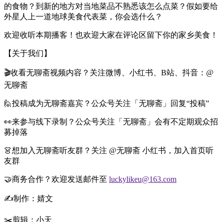
的食物？到新的地方对当地菜品不熟悉该怎么点菜？假如要给
外星人上一道地球美食代表菜，你会选什么？
欢迎收听本期播客！也欢迎大家在评论区留下你的家乡美食！
【关于我们】
🎬收看无聊斋视频内容？关注微博、小红书、B站、抖音：@
无聊斋
🙋投稿成为无聊斋嘉宾？公众号关注「无聊斋」回复“投稿”
👀来参与线下录制？公众号关注「无聊斋」会有不定期观众招
募掉落
👗想加入无聊斋听友群？关注 @无聊斋 小红书，加入首页听
友群
🤝商务合作？欢迎发送邮件至
luckylikeu@163.com
✍️制作：婧文
✂️剪辑：小天