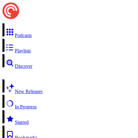
Podcasts
Playlists
Discover
New Releases
In Progress
Starred
Bookmarks