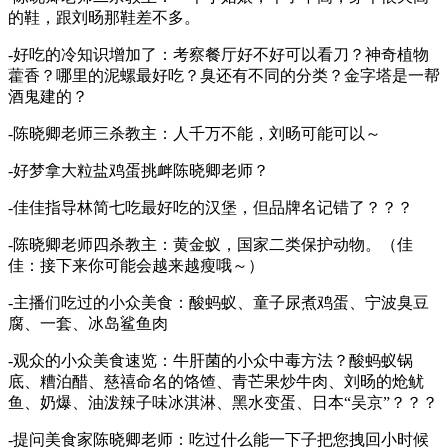
的鞋，跟刘旸那鞋差不多。
-好吃的冷知识增加了：考察餐厅好不好可以看刀？神奇植物
藿香？哪里的泥螺最好吃？臭还有不同的分类？金字塔是一帮
酒鬼建的？
-陈晓卿老师三杀教主：人千万不能，刘旸可能可以～
-好梦拿大粒盐鸡蛋挑衅陈晓卿老师？
-佳佳指导林简七吃最好吃的汉堡，但品牌名记错了？？？
-陈晓卿老师四杀教主：黄金蚁，国家二类保护动物。（佳
佳：接下来你可能会越来越瘦哦～）
-主播们吃过的小众美食：酸蚂蚁、童子尿煮鸡蛋、宁波臭豆
腐、一套、冰岛鲨鱼肉
-观众的小众美食速览：牛肝菌的小众中毒方法？酸蚂蚁锅
底、糟泊醋、慈禧命名的饹馇、青芒果炒牛肉、刘旸的炝鱿
鱼、奶爆、油泼辣子味冰淇淋、黑水变蛋、日本“吴京”？？？
-提问美食家陈晓卿老师：吃过什么能一下子把您拽回小时候