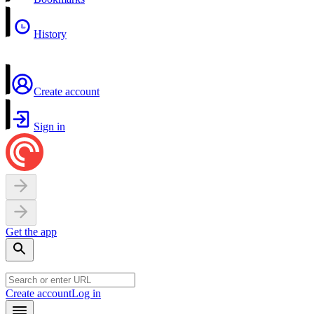
History
Create account
Sign in
Get the app
Create account
Log in