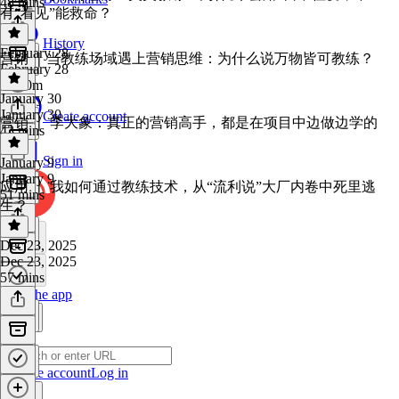
48 mins
有“看见”能救命？
History
February 28
营销 ｜当教练场域遇上营销思维：为什么说万物皆可教练？
February 28
1h 10m
January 30
January 30
Create account
营销 ｜ 李大象：真正的营销高手，都是在项目中边做边学的
43 mins
Sign in
January 9
January 9
应用 ｜ 我如何通过教练技术，从“流利说”大厂内卷中死里逃
51 mins
生？
Dec 23, 2025
Dec 23, 2025
57 mins
Get the app
Create account
Log in