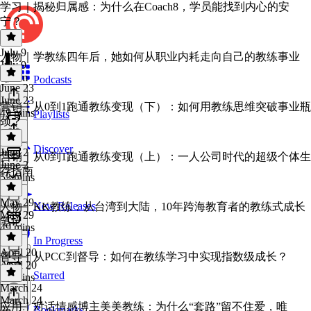
学习｜揭秘归属感：为什么在Coach8，学员能找到内心的安
宁？
July 9
人物｜学教练四年后，她如何从职业内耗走向自己的教练事业
July 9
1h 9m
Podcasts
June 23
June 23
营销｜从0到1跑通教练变现（下）：如何用教练思维突破事业瓶
49 mins
Playlists
颈？
Discover
June 2
营销｜从0到1跑通教练变现（上）：一人公司时代的超级个体生
June 2
存指南
53 mins
May 29
New Releases
人物｜KK教练：从台湾到大陆，10年跨海教育者的教练式成长
May 29
笔记
49 mins
In Progress
April 20
督导｜从PCC到督导：如何在教练学习中实现指数级成长？
April 20
Starred
52 mins
March 24
March 24
应用｜对话情感博主美美教练：为什么“套路”留不住爱，唯
Bookmarks