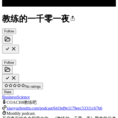
教练的一千零一夜
Follow
Follow
No ratings
Rate
Business
Science
COACH8教练吧
xiaoyuzhoufm.com/podcast/641bd9e1179eec53311c67b6
Monthly podcast.