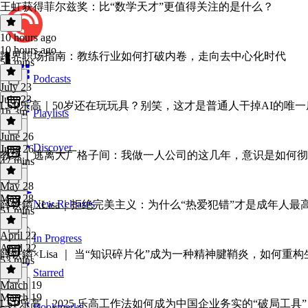
王虹获得菲尔兹奖：比“数学天才”更值得关注的是什么？
10 hours ago
10 hours ago
跨界职场指南：教练行业如何打破内卷，走向去中心化时代
58 mins
Podcasts
July 23
July 23
LSP乐高｜50岁还在玩玩具？别笑，这才是普通人干掉AI的唯
1h 3m
Playlists
June 26
Discover
June 26
教练｜逃离大厂格子间：我做一人公司的这几年，意识是如何彻
47 mins
May 28
May 28
New Releases
薛铁鏻 xLisa｜拒绝完美主义：为什么“热爱犯错”才是成年人
51 mins
April 22
In Progress
April 22
薛铁鏻×Lisa ｜ 当“知识碎片化”成为一种精神腱鞘炎，如何重
53 mins
Starred
March 19
March 19
LSP乐高｜2025 乐高工作法如何成为中国企业务实的“破局工具”
Bookmarks