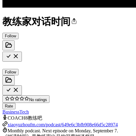
教练家对话时间
Follow
Follow
No ratings
Rate
Business
Tech
COACH8教练吧
xiaoyuzhoufm.com/podcast/649e6c3bfb908e66d5c28974
Monthly podcast.
Next episode on
Monday, September 7
.