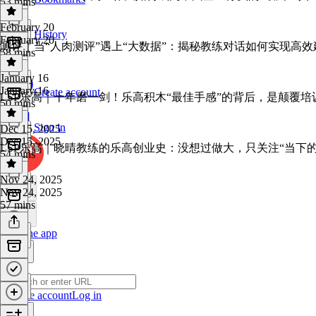
53 mins
February 20
History
February 20
测评｜当“人肉测评”遇上“大数据”：揭秘教练对话如何实现高效
58 mins
January 16
January 16
Create account
LSP乐高｜十年磨一剑！乐高积木“最佳手感”的背后，是颠覆培
50 mins
Sign in
Dec 15, 2025
Dec 15, 2025
LSP乐高｜晓晴教练的乐高创业史：没想过做大，只关注“当下的
54 mins
Nov 24, 2025
Nov 24, 2025
57 mins
Get the app
Create account
Log in