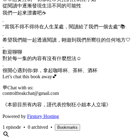
從閱讀中逐漸發現生活不同的可能性
我們一起來漂書吧☕
.
“當我不得不得待在人生某處，閱讀給了我們一個去處”📚
.
希望我們能一起透過閱讀，翺遊到我們所嚮往的任何地方🤍
.
歡迎聊聊
對於每一集的內容有沒有什麼想法☺
.
很開心遇到你/妳，拿起咖啡杯、茶杯、酒杯
Let’s chat this book away💕
💬Chat with us:
controlfreakchat@gmail.com
《本節目所有內容，謹代表控制狂小姐本人立場》
Powered by
Firstory Hosting
1 episode
•
0 archived
•
Bookmarks