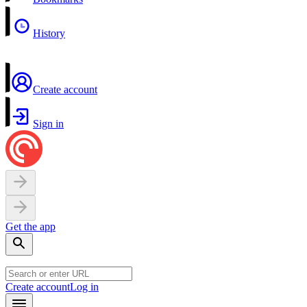
History
Create account
Sign in
Get the app
Create account
Log in