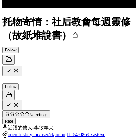
托物寄情：社后教會每週靈修
（故紙堆說書）
Follow
Follow
No ratings
Rate
話語的僕人-李牧羊犬
open.firstory.me/user/ckpm5nj1fa64s0869ixast0ve