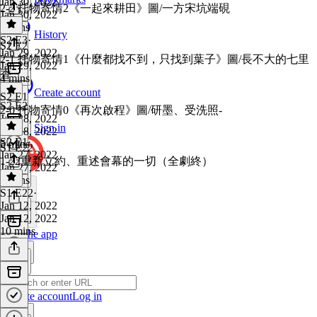
Jan 30, 2022
2-2 托物寄情2《一起來耕田》圖/一方宋坑端硯
Jan 30, 2022
3 mins
History
S2 E3
·
S2 E2
Jan 29, 2022
2-1 托物寄情1《什麼都找不到，只找到葉子》圖/長不大的七里
Jan 29, 2022
香
4 mins
Create account
S2 E1
S2 E2
·
2-0 托物寄情0《再次啟程》圖/研墨、受洗照-
Jan 28, 2022
Sign in
Jan 28, 2022
S2 E1
·
5 mins
S1 E22
Jan 27, 2022
1-22重新立約、重述會幕的一切（全劇終）
Jan 27, 2022
3 mins
S1 E22
·
Jan 12, 2022
Jan 12, 2022
10 mins
Get the app
Create account
Log in