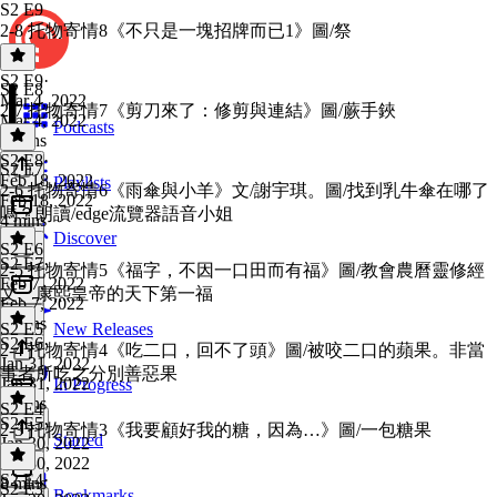
S2 E9
2-8 托物寄情8《不只是一塊招牌而已1》圖/祭
S2 E9
·
S2 E8
Mar 4, 2022
2-7 托物寄情7《剪刀來了：修剪與連結》圖/蕨手鋏
Mar 4, 2022
Podcasts
4 mins
S2 E8
·
S2 E7
Feb 18, 2022
Playlists
2-6 托物寄情6《雨傘與小羊》文/謝宇琪。圖/找到乳牛傘在哪了
Feb 18, 2022
嗎？朗讀/edge流覽器語音小姐
4 mins
Discover
S2 E6
S2 E7
·
2-5 托物寄情5《福字，不因一口田而有福》圖/教會農曆靈修經
Feb 7, 2022
文、康熙皇帝的天下第一福
Feb 7, 2022
2 mins
S2 E5
New Releases
S2 E6
·
2-4 托物寄情4《吃二口，回不了頭》圖/被咬二口的蘋果。非當
Jan 31, 2022
事者所吃之分別善惡果
Jan 31, 2022
In Progress
7 mins
S2 E4
S2 E5
·
2-3 托物寄情3《我要顧好我的糖，因為…》圖/一包糖果
Starred
Jan 30, 2022
Jan 30, 2022
S2 E4
·
8 mins
S2 E3
Bookmarks