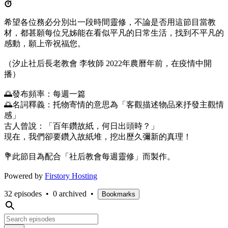
希望各位務必分別出一段時間靈修，不論是否用這節目當教
材，都甚願每位兄姊能在看似平凡的日常生活，找到不平凡的
感動，願上帝祝福您。
（汐止社后長老教會 李牧師 2022年農曆年前，在疫情中開
播）
🌅發布頻率：每週一篇
🌅名詞釋義：托物寄情的意思為「客觀描述物品來抒發主觀情
感」
古人曾說：「百年鑽故紙，何日出頭時？」
現在，我們卻要鑽入故紙堆，挖出歷久彌新的真理！
💐此節目為配合「社后教會每週靈修」而製作。
Powered by
Firstory Hosting
32 episodes
•
0 archived
•
Bookmarks