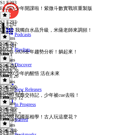
S1 E293
Ep.293 少年開課啦！紫微斗數實戰班重製版
S1 E293
·
S1 E292
June 9
Ep.292 我獨自水晶升級，米薩老師來調頻！
June 9
Podcasts
30 mins
S1 E292
·
S1 E291
May 1
Playlists
Ep.291 2026全年趨勢分析！躺起來！
May 1
32 mins
Discover
S1 E291
·
S1 E290
March 20
Ep.290 少年的醒悟 活在未來
March 20
31 mins
S1 E290
·
S1 E289
New Releases
February 12
Ep.289 母娘交待記，少年被cue去啦！
February 12
31 mins
In Progress
S1 E289
·
S1 E288
February 7
Ep.288 民國面相學！古人玩這麼花？
February 7
Starred
30 mins
S1 E288
·
S1 E287
Bookmarks