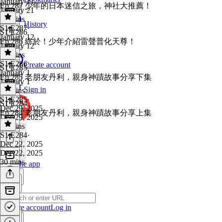
January 21
Ep.287 少年的日本迷信之旅，神社大推薦！
January 21
33 mins
History
S1 E287
·
S1 E286
January 12
Ep.286 終於！少年介紹雷聲普化天尊！
January 12
32 mins
S1 E286
·
Create account
S1 E285
January 1
Ep.285 老朋友丹利，親身神蹟故事分享下集
January 1
Sign in
35 mins
S1 E285
·
S1 E284
Dec 29, 2025
Ep.284 老朋友丹利，親身神蹟故事分享上集
Dec 29, 2025
30 mins
S1 E284
·
Dec 22, 2025
Dec 22, 2025
30 mins
Get the app
Create account
Log in