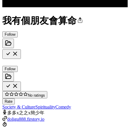
我有個朋友會算命
Follow
Follow
No ratings
Rate
Society & Culture
Spirituality
Comedy
多多x之之x簡少年
doligu888.firstory.io