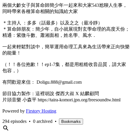
兩個大齡女子與算命師簡少年一起來和大家543尬聊人生事，
同時帶來各種算命相關的知識給大家
＊主持人 ：多多（話最多）以及之之（最冷靜）
＊算命師朋友：簡少年，自小就展現對玄學命理的高度天份；
精通：紫微斗數、蕭湘面相，姓名學、風水．
一起來輕鬆對談中，簡單運用命理工具來為生活帶來正向快樂
的能量！
（！！各位抱歉！！ep1-7集，都是用粗糙收音品質，請大家
包容，）
有問歡迎來信： Doligu.888@gmail.com
節目協力製作：這裡胡說 傑西大叔 X 結麟顧問
片頭音樂 小森平 https://taira-komori.jpn.org/freesoundtw.html
Powered by
Firstory Hosting
294 episodes
•
0 archived
•
Bookmarks