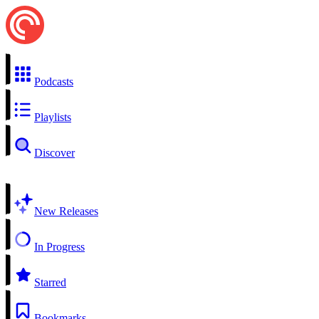
Podcasts
Playlists
Discover
New Releases
In Progress
Starred
Bookmarks