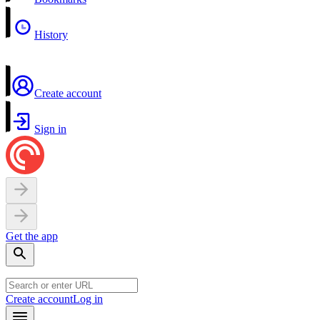
History
Create account
Sign in
Get the app
Create account
Log in