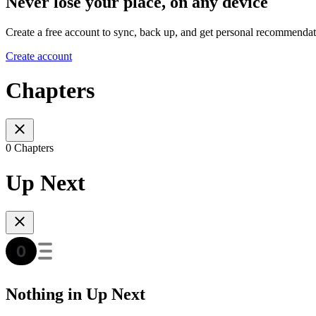
Never lose your place, on any device
Create a free account to sync, back up, and get personal recommendat
Create account
Chapters
0 Chapters
Up Next
Nothing in Up Next