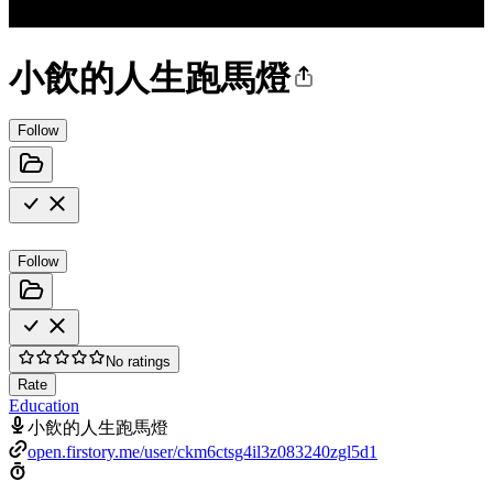
小飲的人生跑馬燈
Follow
Follow
No ratings
Rate
Education
小飲的人生跑馬燈
open.firstory.me/user/ckm6ctsg4il3z083240zgl5d1