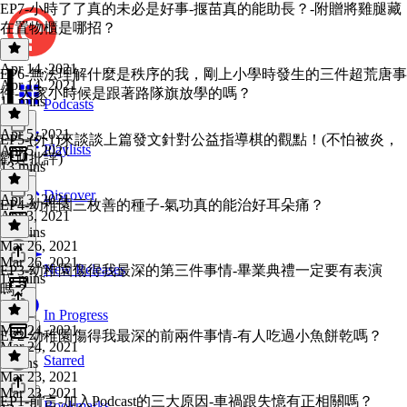
EP7-小時了了真的未必是好事-揠苗真的能助長？-附贈將雞腿藏
在置物櫃是哪招？
Apr 14, 2021
EP6-無法理解什麼是秩序的我，剛上小學時發生的三件超荒唐事
Apr 14, 2021
件-大家小時候是跟著路隊旗放學的嗎？
14 mins
Podcasts
Apr 5, 2021
EP5-(外1)來談談上篇發文針對公益指導棋的觀點！(不怕被炎，
Playlists
Apr 5, 2021
歡迎批評)
13 mins
Discover
Apr 3, 2021
EP4-幼稚園三枚善的種子-氣功真的能治好耳朵痛？
Apr 3, 2021
24 mins
Mar 26, 2021
Mar 26, 2021
New Releases
EP3-幼稚園傷得我最深的第三件事情-畢業典禮一定要有表演
15 mins
嗎？
In Progress
Mar 24, 2021
EP2-幼稚園傷得我最深的前兩件事情-有人吃過小魚餅乾嗎？
Mar 24, 2021
Starred
8 mins
Mar 23, 2021
Mar 23, 2021
EP1-前言-加入Podcast的三大原因-車禍跟失憶有正相關嗎？
Bookmarks