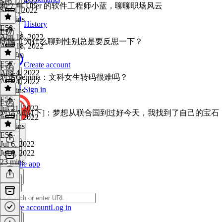
Sep 1, 2022
和 7 年 Uber 的软件工程师小蓝，聊聊职场风云
Sep 1, 2022
34 mins
History
E58
·
E57
Aug 18, 2022
唠嗑｜为什么聊到性别总是要反思一下？
Aug 18, 2022
1h 27m
E57
·
Create account
E56
Aug 4, 2022
对话Gemma：文科女生转码很难吗？
Aug 4, 2022
Sign in
34 mins
E56
·
E55
Jul 21, 2022
对话Amy[下]：梦想从联合国到过好今天，我找到了自己的宝石
Jul 21, 2022
30 mins
E55
·
Jul 6, 2022
Jul 6, 2022
23 mins
Get the app
Create account
Log in