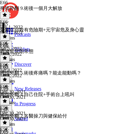
E66
拇指外翻 9.術後一個月大解放
E66
·
E65
Feb 1, 2022
憂鬱症自殺有危險期+元宇宙危及身心靈
Feb 1, 2022
Podcasts
10 mins
E65
·
E64
Jan 5, 2022
Playlists
霸凌是世間常態
Jan 5, 2022
12 mins
Discover
E64
·
E60
Jan 4, 2022
拇指外翻 5.術後疼痛嗎？能走能動嗎？
Jan 4, 2022
13 mins
E60
·
E59
New Releases
Dec 30, 2021
拇指外翻 4.自己住院+手術台上吼叫
Dec 30, 2021
11 mins
In Progress
E59
·
E57
Dec 30, 2021
拇指外翻 2.名醫操刀與健保給付
Dec 30, 2021
Starred
10 mins
E57
·
E63
Bookmarks