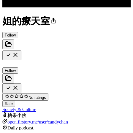
姐的療天室
Follow
Follow
No ratings
Rate
Society & Culture
糖果小俠
open.firstory.me/user/candychan
Daily podcast.