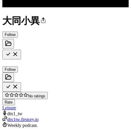
大同小異
Follow
Follow
No ratings
Rate
Leisure
dtx1_tw
dtx1tw.firstory.io
Weekly podcast.