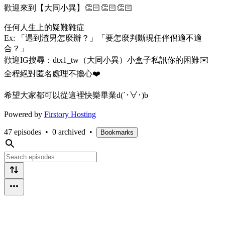
歡迎來到【大同小異】👏🏻👏🏻👏🏻
任何人生上的疑難雜症
Ex: 「遇到渣男怎麼辦？」「要怎麼判斷現任伴侶適不適
合？」
歡迎IG搜尋：dtx1_tw（大同小異）小盒子私訊你的困難✉️
全程絕對匿名處理不擔心❤️
希望大家都可以從這裡快樂畢業d(`･∀･)b
Powered by
Firstory Hosting
47 episodes
•
0 archived
•
Bookmarks