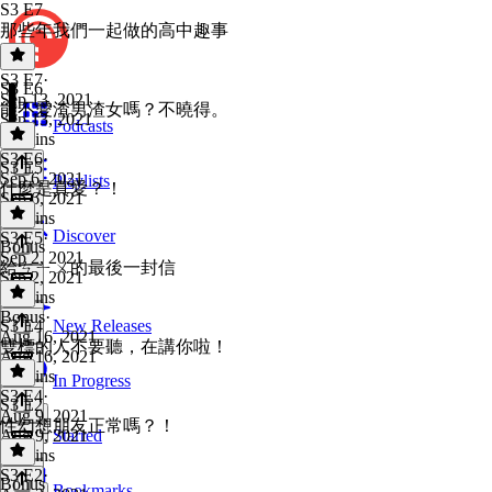
S3 E7
那些年我們一起做的高中趣事
S3 E7
·
S3 E6
Sep 13, 2021
能不愛渣男渣女嗎？不曉得。
Sep 13, 2021
Podcasts
39 mins
S3 E6
·
S3 E5
Sep 6, 2021
Playlists
什麼是真愛？！
Sep 6, 2021
35 mins
Discover
S3 E5
·
Bonus
Sep 2, 2021
給ㄘㄧㄨ的最後一封信
Sep 2, 2021
35 mins
Bonus
·
S3 E4
New Releases
Aug 16, 2021
雙標的人不要聽，在講你啦！
Aug 16, 2021
37 mins
In Progress
S3 E4
·
S3 E2
Aug 9, 2021
性幻想朋友正常嗎？！
Aug 9, 2021
Starred
51 mins
S3 E2
·
Bonus
Bookmarks