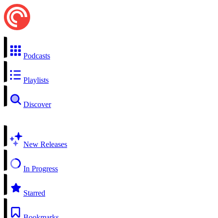
Podcasts
Playlists
Discover
New Releases
In Progress
Starred
Bookmarks