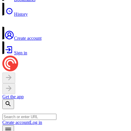
History
Create account
Sign in
Get the app
Create account
Log in