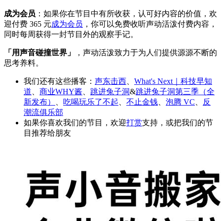
成为会员
：如果你在节目中有所收获，认可好内容的价值，欢
迎付费 365 元
成为会员
，你可以免费收听声动活泼付费内容，
同时每周获得一封节目外的观察手记。
「用声音碰撞世界」
，声动活泼致力于为人们提供源源不断的
思考养料。
我们还有这些播客：
声东击西
、
What's Next｜科技早知
道
、
商业WHY酱
、
跳进兔子洞
&
跳进兔子洞第三季（全
新发布）
、
吃喝玩乐了不起
、
不止金钱
、
泡腾 VC
、
反
潮流俱乐部
如果你喜欢我们的节目，欢迎
打赏
支持，或把我们的节
目推荐给朋友