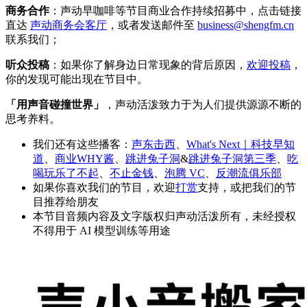
商务合作
：声动早咖啡等节目商业合作持续招募中，点击链接
直达
声动商务会客厅
，或者发送邮件至
business@shengfm.cn
联系我们；
听众投稿
：如果你了解身边日常现象的背后原因，
欢迎投稿
，
你的发现可能出现在节目中。
「用声音碰撞世界」
，声动活泼致力于为人们提供源源不断的
思考养料。
我们还有这些播客：
声东击西
、
What's Next｜科技早知
道
、
商业WHY酱
、
跳进兔子洞
&
跳进兔子洞第三季
、
吃
喝玩乐了不起
、
不止金钱
、
泡腾 VC
、
反潮流俱乐部
如果你喜欢我们的节目，欢迎
打赏
支持，或把我们的节
目推荐给朋友
本节目音频内容及文字版权归声动活泼所有，未经授权
不得用于 AI 模型训练等用途