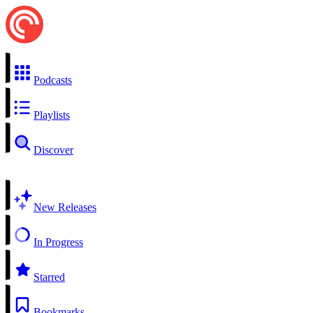
Podcasts
Playlists
Discover
New Releases
In Progress
Starred
Bookmarks