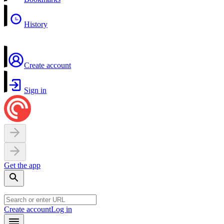
History
Create account
Sign in
Get the app
Create account
Log in