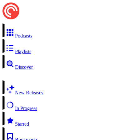
Podcasts
Playlists
Discover
New Releases
In Progress
Starred
Bookmarks