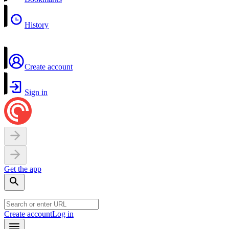
History
Create account
Sign in
Get the app
Create account
Log in