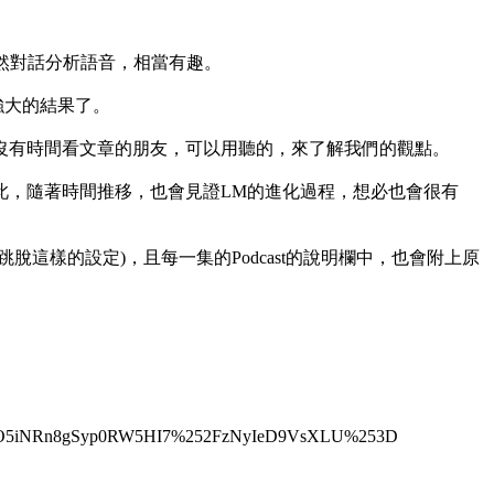
的自然對話分析語音，相當有趣。
強大的結果了。
，方便沒有時間看文章的朋友，可以用聽的，來了解我們的觀點。
實，因此，隨著時間推移，也會見證LM的進化過程，想必也會很有
樣的設定)，且每一集的Podcast的說明欄中，也會附上原
GXtO5iNRn8gSyp0RW5HI7%252FzNyIeD9VsXLU%253D