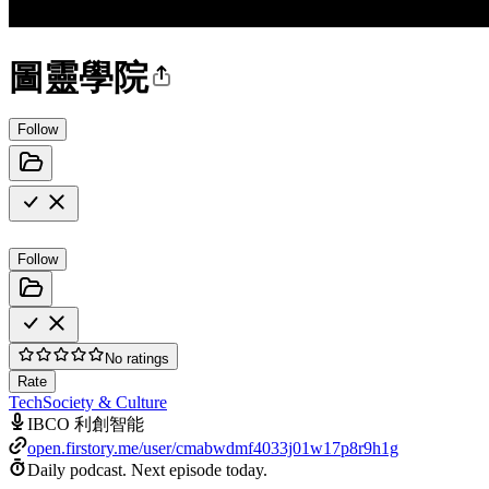
圖靈學院
Follow
Follow
No ratings
Rate
Tech
Society & Culture
IBCO 利創智能
open.firstory.me/user/cmabwdmf4033j01w17p8r9h1g
Daily podcast.
Next episode today.