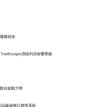
像重建技術
talEnergies漂綠判決敲響警鐘
耗散自旋動力學
 建構產品級碳會計標準系統