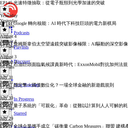
EP145 光速特徵抽取：從電子瓶頸到光學加速的突破
Yesterday
Yesterday
EP144 Google 轉向核能：AI 時代下科技巨頭的電力新棋局
24 mins
Podcasts
August 4
August 4
EP143 詹姆斯韋伯太空望遠鏡突破影像極限：AI驅動的深空影
22 mins
Playlists
August 3
Discover
August 3
EP142 石油巨頭面臨氣候課責新時代：ExxonMobil對抗加州法規 To
19 mins
July 31
July 31
New Releases
EP141 穩定幣＝國債數位化？一場全球金融的新遊戲規則
17 mins
July 30
In Progress
July 30
EP140 量子系統的「可親化」革命：從難以計算到人人可解的
16 mins
Starred
July 29
July 29
EP139 全球企業攜手成立「碳衡量 Carbon Measures」聯盟
Bookmarks