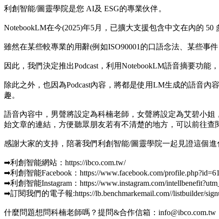
利創智能/圖靈學院是您 AI及 ESG的專業伙伴。
NotebookLM在今(2025)年5月，已擴大支援包含中文
雖然在某些較專業的用辭(例如ISO90001的口語念法、某
因此，我們決定推出Podcast，利用NotebookLM語
除此之外，也因為Podcast內容，將都是使用LM生成的語音
趣。
語音內容中，男聲將設定為科楠老師，女聲將設定為艾碧小姐，圖
始文章的連結，方便聽眾朋友若有不清楚的地方，可以前往查
感謝大家的支持，陪著我們利創智能/圖靈學院一起見證這個進
➡利創智能網站：https://ibco.com.tw/
➡利創智能Facebook：https://www.facebook.com/profile.php?id=6
➡利創智能Instagram：https://www.instagram.com/intellbenefit?ut
➡訂閱我們的電子報:https://lb.benchmarkemail.com//listbuilde
什麼問題想問科楠老師嗎？提問&合作信箱：info@ibco.com.tw