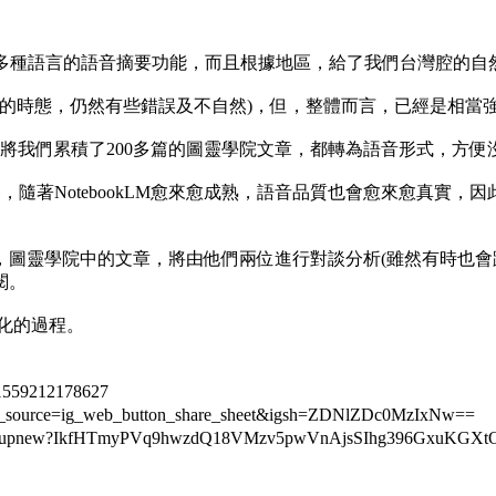
在內的 50 多種語言的語音摘要功能，而且根據地區，給了我們台灣腔
些事件的時態，仍然有些錯誤及不自然)，但，整體而言，已經是相當
音摘要功能，將我們累積了200多篇的圖靈學院文章，都轉為語音形式
內容，隨著NotebookLM愈來愈成熟，語音品質也會愈來愈真
靈學院中的文章，將由他們兩位進行對談分析(雖然有時也會跳脫這
閱。
化的過程。
1559212178627
m_source=ig_web_button_share_sheet&igsh=ZDNlZDc0MzIxNw==
r/signupnew?IkfHTmyPVq9hwzdQ18VMzv5pwVnAjsSIhg396GxuK