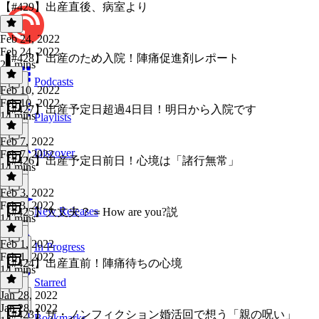
【#429】出産直後、病室より
Feb 24, 2022
Feb 24, 2022
【#428】出産のため入院！陣痛促進剤レポート
24 mins
Podcasts
Feb 10, 2022
Feb 10, 2022
【#427】出産予定日超過4日目！明日から入院です
14 mins
Playlists
Feb 7, 2022
Discover
Feb 7, 2022
【#426】出産予定日前日！心境は「諸行無常」
14 mins
Feb 3, 2022
Feb 3, 2022
New Releases
【#425】大丈夫？＝How are you?説
14 mins
Feb 1, 2022
In Progress
Feb 1, 2022
【#424】出産直前！陣痛待ちの心境
14 mins
Starred
Jan 28, 2022
Jan 28, 2022
【#423】ザ・ノンフィクション婚活回で想う「親の呪い」
Bookmarks