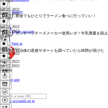
14 mins
Jan 25, 2022
History
Jan 25, 2022
【#422】産後でもひとりでラーメン食べに行っていい！
14 mins
Jan 21, 2022
Jan 21, 2022
Create account
【#421】カッテージチーズメーカー使用レポ！牛乳廃棄を阻止
14 mins
せよ！
Sign in
Jan 18, 2022
【#420】自治体の産後サポートを調べていたら時間が溶けた
Jan 18, 2022
15 mins
Jan 17, 2022
Jan 17, 2022
14 mins
Get the app
Create account
Log in