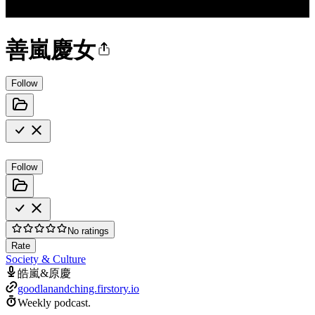
善嵐慶女
Follow
Follow
No ratings
Rate
Society & Culture
皓嵐&原慶
goodlanandching.firstory.io
Weekly podcast.