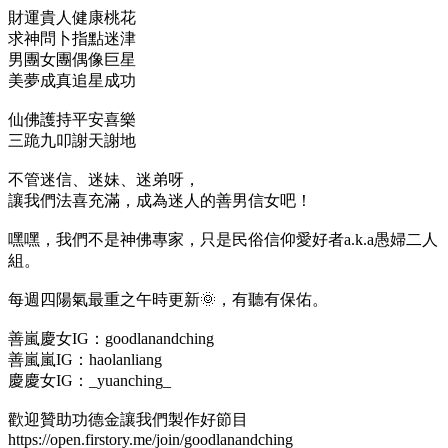
財運貴人健康桃花
求神問卜指點迷津
男團女團偶像巨星
美夢成真追星成功
仙佛護持平安喜樂
三跪九叩謝天謝地
不管迷信、迷妹、迷弟呀，
讓我們法喜充滿，成為迷人的善男信女吧！
嘿嘿，我們不是神佛專家，只是民俗信仰愛好者a.k.a愚婦二人
組。
每週四陽氣最重之午時更新🌞，有聽有保佑。
善嵐慶女IG：goodlanandching
善嵐嵐IG：haolanliang
慶慶女IG：_yuanching_
歡迎贊助功德金讓我們製作好節目
https://open.firstory.me/join/goodlanandching