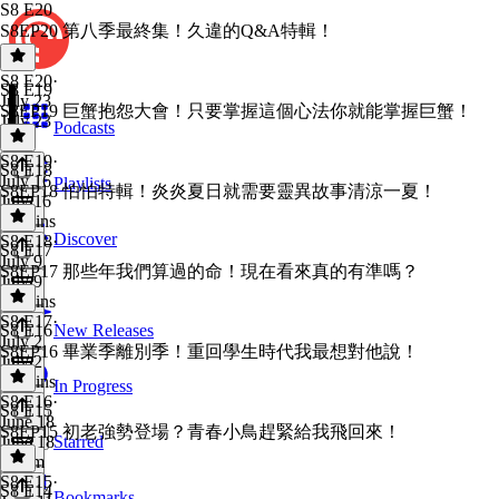
S8 E20
S8EP20 第八季最終集！久違的Q&A特輯！
S8 E20
·
S8 E19
July 23
S8EP19 巨蟹抱怨大會！只要掌握這個心法你就能掌握巨蟹！
July 23
Podcasts
1 hr
S8 E19
·
S8 E18
July 16
Playlists
S8EP18 怕怕特輯！炎炎夏日就需要靈異故事清涼一夏！
July 16
55 mins
Discover
S8 E18
·
S8 E17
July 9
S8EP17 那些年我們算過的命！現在看來真的有準嗎？
July 9
49 mins
S8 E17
·
S8 E16
New Releases
July 2
S8EP16 畢業季離別季！重回學生時代我最想對他說！
July 2
58 mins
In Progress
S8 E16
·
S8 E15
June 18
S8EP15 初老強勢登場？青春小鳥趕緊給我飛回來！
June 18
Starred
1h 8m
S8 E15
·
S8 E14
Bookmarks