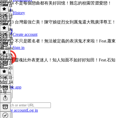
June 11
S8EP14 不是每個戀曲都有美好回憶！難忘的校園苦澀愛戀！
June 11
52 mins
History
S8 E14
·
S8 E13
June 4
S8EP13 台灣最強亡美！陳守娘從烈女到厲鬼還大戰廣澤尊王！
June 4
1h 12m
S8 E13
·
Create account
S8 E12
May 28
S8EP12 不只是匿名者！無法被定義的表演鬼才來啦！Feat.蕭東
May 28
意
Sign in
48 mins
S8 E11
S8 E12
·
S8EP11 靈魂比外表更迷人！知人知面不如好好知田！Feat.石知
May 21
田
May 21
1h 9m
S8 E11
·
May 14
May 14
Get the app
1 hr
Create account
Log in