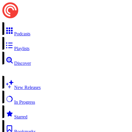
Podcasts
Playlists
Discover
New Releases
In Progress
Starred
Bookmarks