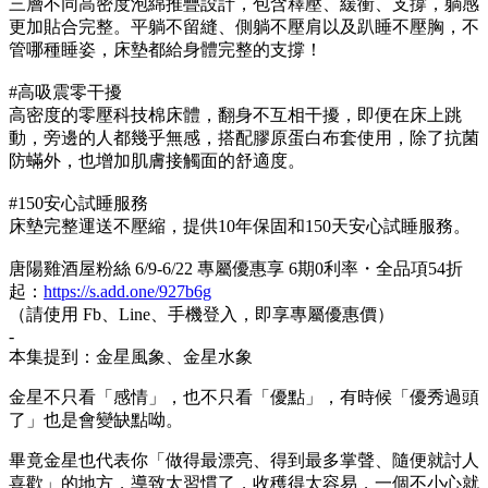
三層不同高密度泡綿推疊設計，包含釋壓、緩衝、支撐，躺感
更加貼合完整。平躺不留縫、側躺不壓肩以及趴睡不壓胸，不
管哪種睡姿，床墊都給身體完整的支撐！
#高吸震零干擾
高密度的零壓科技棉床體，翻身不互相干擾，即便在床上跳
動，旁邊的人都幾乎無感，搭配膠原蛋白布套使用，除了抗菌
防蟎外，也增加肌膚接觸面的舒適度。
#150安心試睡服務
床墊完整運送不壓縮，提供10年保固和150天安心試睡服務。
唐陽雞酒屋粉絲 6/9-6/22 專屬優惠享 6期0利率・全品項54折
起：
https://s.add.one/927b6g
（請使用 Fb、Line、手機登入，即享專屬優惠價）
-
本集提到：金星風象、金星水象
金星不只看「感情」，也不只看「優點」，有時候「優秀過頭
了」也是會變缺點呦。
畢竟金星也代表你「做得最漂亮、得到最多掌聲、隨便就討人
喜歡」的地方，導致太習慣了，收穫得太容易，一個不小心就