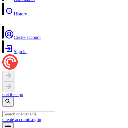
History
Create account
Sign in
Get the app
Create account
Log in