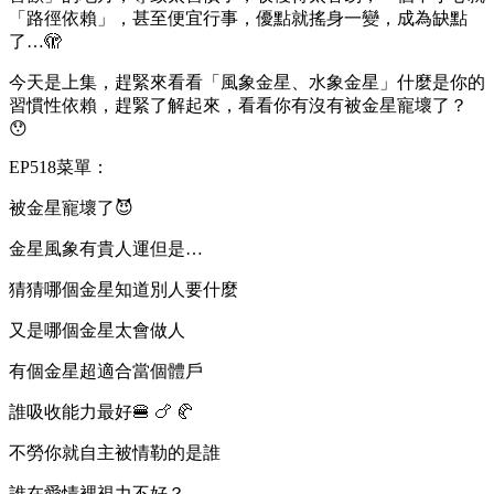
「路徑依賴」，甚至便宜行事，優點就搖身一變，成為缺點
了…🫣
今天是上集，趕緊來看看「風象金星、水象金星」什麼是你的
習慣性依賴，趕緊了解起來，看看你有沒有被金星寵壞了？
😯
EP518菜單：
被金星寵壞了😈
金星風象有貴人運但是…
猜猜哪個金星知道別人要什麼
又是哪個金星太會做人
有個金星超適合當個體戶
誰吸收能力最好🍔 🍗 🥐
不勞你就自主被情勒的是誰
誰在愛情裡視力不好？