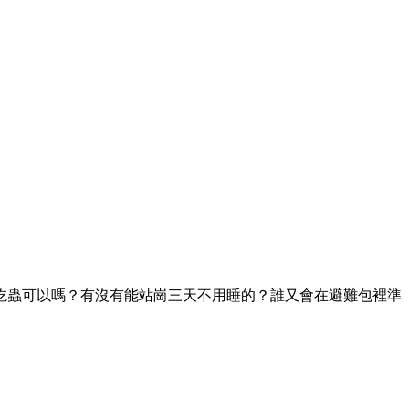
吃蟲可以嗎？有沒有能站崗三天不用睡的？誰又會在避難包裡準