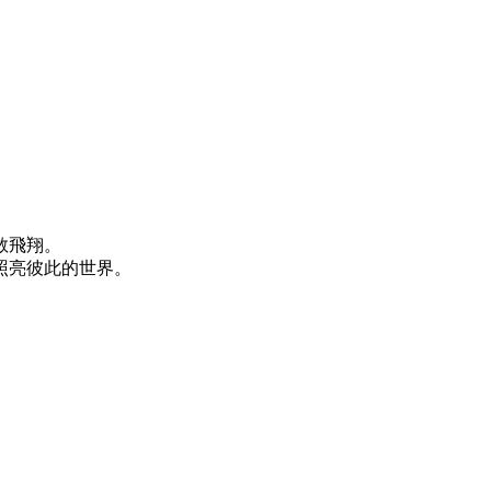
敢飛翔。
照亮彼此的世界。