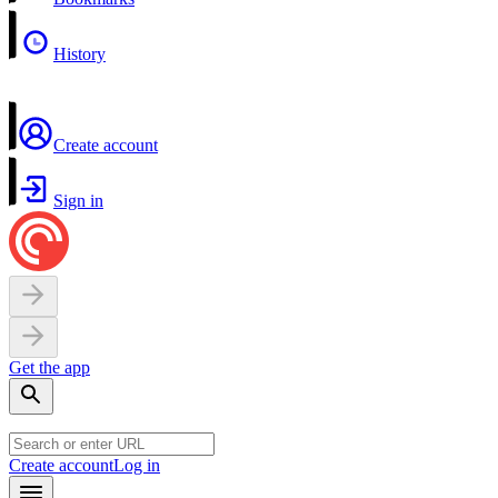
History
Create account
Sign in
Get the app
Create account
Log in