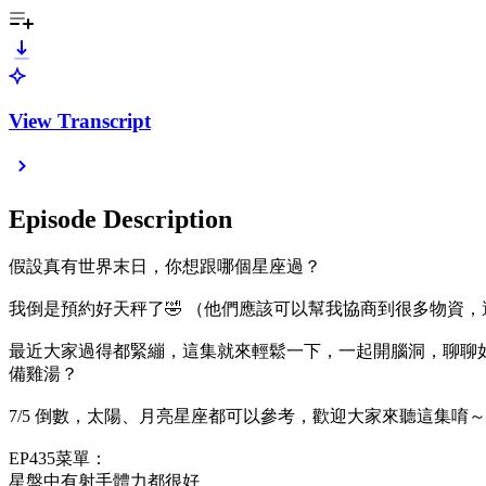
View Transcript
Episode Description
假設真有世界末日，你想跟哪個星座過？
我倒是預約好天秤了🤣 （他們應該可以幫我協商到很多物資
最近大家過得都緊繃，這集就來輕鬆一下，一起開腦洞，聊聊
備雞湯？
7/5 倒數，太陽、月亮星座都可以參考，歡迎大家來聽這集唷～
EP435菜單：
星盤中有射手體力都很好