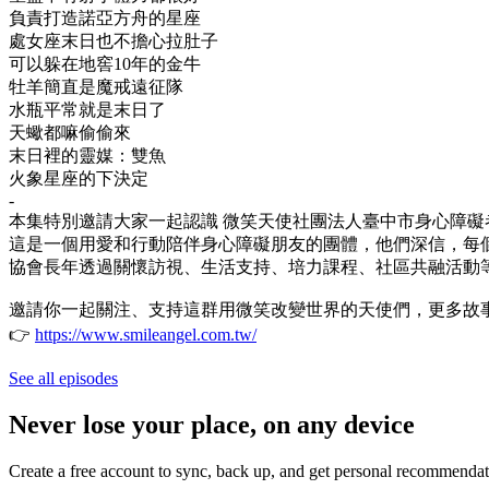
負責打造諾亞方舟的星座
處女座末日也不擔心拉肚子
可以躲在地窖10年的金牛
牡羊簡直是魔戒遠征隊
水瓶平常就是末日了
天蠍都嘛偷偷來
末日裡的靈媒：雙魚
火象星座的下決定
-
本集特別邀請大家一起認識 微笑天使社團法人臺中市身心障礙
這是一個用愛和行動陪伴身心障礙朋友的團體，他們深信，每
協會長年透過關懷訪視、生活支持、培力課程、社區共融活動
邀請你一起關注、支持這群用微笑改變世界的天使們，更多故
👉
https://www.smileangel.com.tw/
See all episodes
Never lose your place, on any device
Create a free account to sync, back up, and get personal recommendat