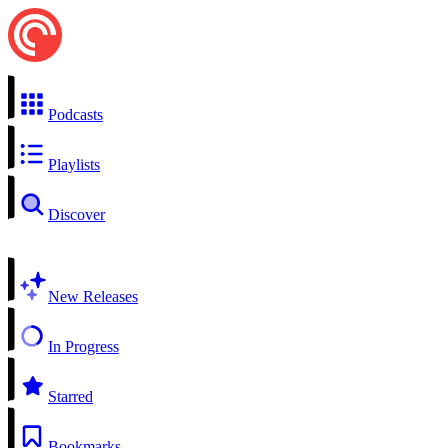
Podcasts
Playlists
Discover
New Releases
In Progress
Starred
Bookmarks