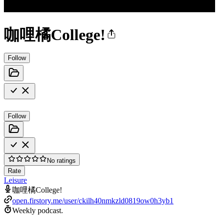
咖哩橘College!
Follow
Follow
No ratings
Rate
Leisure
咖哩橘College!
open.firstory.me/user/ckilh40nmkzld0819ow0h3yb1
Weekly podcast.