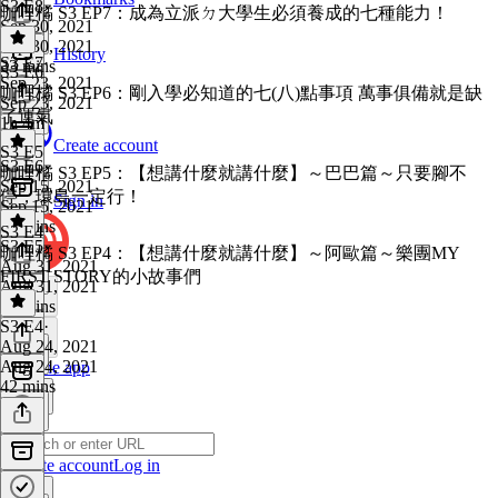
S3 E8
·
咖哩橘 S3 EP7：成為立派ㄉ大學生必須養成的七種能力！
Sep 30, 2021
Sep 30, 2021
History
S3 E7
·
33 mins
S3 E6
Sep 23, 2021
咖哩橘 S3 EP6：剛入學必知道的七(八)點事項 萬事俱備就是缺
Sep 23, 2021
了運氣
1h 4m
Create account
S3 E5
S3 E6
·
咖哩橘 S3 EP5：【想講什麼就講什麼】～巴巴篇～只要腳不
Sep 15, 2021
停，環島一定行！
Sign in
Sep 15, 2021
40 mins
S3 E4
S3 E5
·
咖哩橘 S3 EP4：【想講什麼就講什麼】～阿歐篇～樂團MY
Aug 31, 2021
FIRST STORY的小故事們
Aug 31, 2021
49 mins
S3 E4
·
Aug 24, 2021
Aug 24, 2021
Get the app
42 mins
Create account
Log in