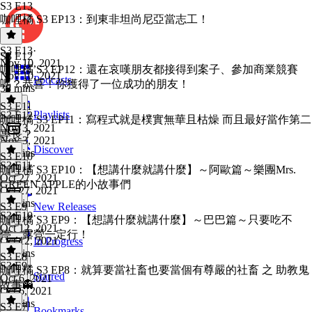
S3 E13
咖哩橘 S3 EP13：到東非坦尚尼亞當志工！
S3 E13
·
S3 E12
Nov 10, 2021
咖哩橘 S3 EP12：還在哀嘆朋友都接得到案子、參加商業競賽
Nov 10, 2021
Podcasts
嗎？恭喜！你獲得了一位成功的朋友！
38 mins
S3 E11
Playlists
S3 E12
·
咖哩橘 S3 EP11：寫程式就是樸實無華且枯燥 而且最好當作第二
Nov 3, 2021
專長？
Nov 3, 2021
Discover
28 mins
S3 E10
S3 E11
·
咖哩橘 S3 EP10：【想講什麼就講什麼】～阿歐篇～樂團Mrs.
Oct 27, 2021
GREEN APPLE的小故事們
Oct 27, 2021
27 mins
S3 E9
New Releases
S3 E10
·
咖哩橘 S3 EP9：【想講什麼就講什麼】～巴巴篇～只要吃不
Oct 12, 2021
停，露營一定行！
Oct 12, 2021
In Progress
49 mins
S3 E8
S3 E9
·
咖哩橘 S3 EP8：就算要當社畜也要當個有尊嚴的社畜 之 助教鬼
Starred
Oct 6, 2021
故事👻
Oct 6, 2021
39 mins
S3 E7
Bookmarks